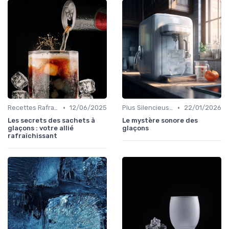
•
•
Recettes Rafraîchissantes
12/06/2025
Plus Silencieuses
22/01/2026
Les secrets des sachets à
Le mystère sonore des
glaçons : votre allié
glaçons
rafraîchissant