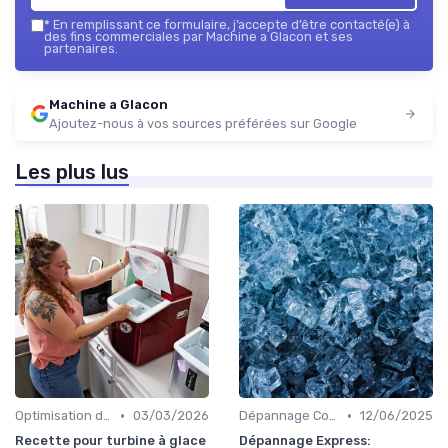
*
En remplissant ce formulaire, j’accepte d’être contacté(e) à
des fins commerciales par Machine a Glacon et ses
partenaires.
Machine a Glacon
Ajoutez-nous à vos sources préférées sur Google
Les plus lus
•
•
Optimisation de Production
03/03/2026
Dépannage Courant
12/06/2025
Recette pour turbine à glace
Dépannage Express: