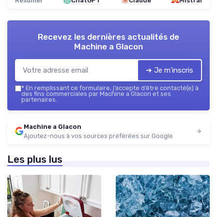
Résumer
ChatGPT
Claude
Mistral
Recevez les dernières actualités de
Machine a Glacon
➔ Je m'inscris
*
En remplissant ce formulaire, j’accepte d’être contacté(e) à
des fins commerciales par Machine a Glacon et ses
partenaires.
Machine a Glacon
Ajoutez-nous à vos sources préférées sur Google
Les plus lus