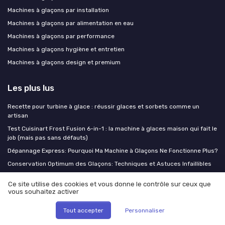
Machines à glaçons par installation
Machines à glaçons par alimentation en eau
Machines à glaçons par performance
Machines à glaçons hygiène et entretien
Machines à glaçons design et premium
Les plus lus
Recette pour turbine à glace : réussir glaces et sorbets comme un
artisan
Test Cuisinart Frost Fusion 6-in-1 : la machine à glaces maison qui fait le
job (mais pas sans défauts)
Dépannage Express: Pourquoi Ma Machine à Glaçons Ne Fonctionne Plus?
Conservation Optimum des Glaçons: Techniques et Astuces Infaillibles
Choisir la meilleure machine à glaçons chez Darty
Ce site utilise des cookies et vous donne le contrôle sur ceux que
vous souhaitez activer
Les derniers articles
Tout accepter
Personnaliser
Sirops maison pour cocktails : trois recettes de base qui remplacent une