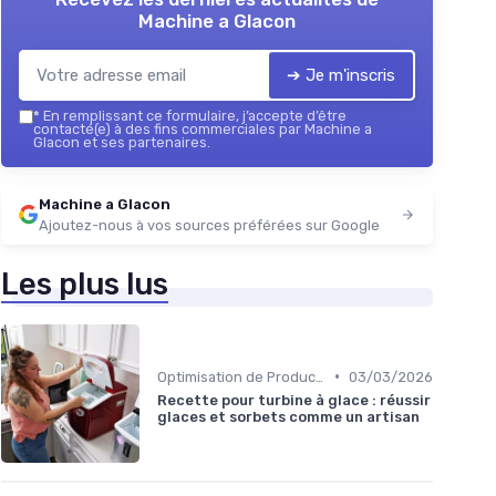
Machine a Glacon
➔ Je m'inscris
*
En remplissant ce formulaire, j’accepte d’être
contacté(e) à des fins commerciales par Machine a
Glacon et ses partenaires.
Machine a Glacon
Ajoutez-nous à vos sources préférées sur Google
Les plus lus
•
Optimisation de Production
03/03/2026
Recette pour turbine à glace : réussir
glaces et sorbets comme un artisan