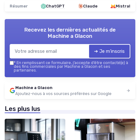
Résumer
ChatGPT
Claude
Mistral
Recevez les dernières actualités de
Machine a Glacon
➔ Je m'inscris
*
En remplissant ce formulaire, j’accepte d’être contacté(e) à
des fins commerciales par Machine a Glacon et ses
partenaires.
Machine a Glacon
Ajoutez-nous à vos sources préférées sur Google
Les plus lus