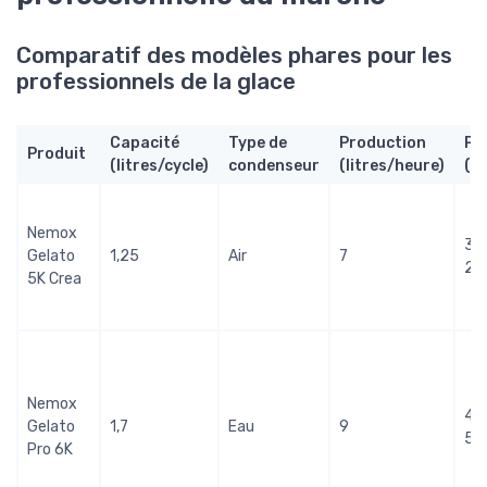
Comparatif des modèles phares pour les
professionnels de la glace
Capacité
Type de
Production
Pri
Produit
(litres/cycle)
condenseur
(litres/heure)
(€
Nemox
3
Gelato
1,25
Air
7
20
5K Crea
Nemox
4
Gelato
1,7
Eau
9
50
Pro 6K