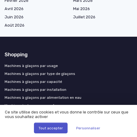
Février 2026
Mars 2026
Avril 2026
Mai 2026
Juin 2026
Juillet 2026
Août 2026
Shopping
Machines à glaçons par usage
Machines à glaçons par type de glaçons
Machines à glaçons par capacité
Machines à glaçons par installation
Machines à glaçons par alimentation en eau
Machines à glaçons par performance
Ce site utilise des cookies et vous donne le contrôle sur ceux que
Machines à glaçons hygiène et entretien
vous souhaitez activer
Machines à glaçons design et premium
Tout accepter
Personnaliser
Les plus lus