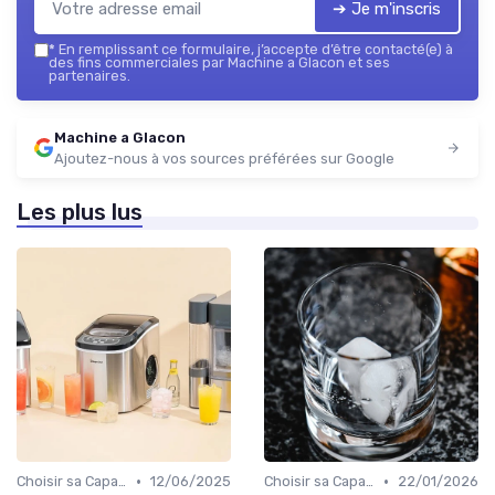
➔ Je m'inscris
*
En remplissant ce formulaire, j’accepte d’être contacté(e) à
des fins commerciales par Machine a Glacon et ses
partenaires.
Machine a Glacon
Ajoutez-nous à vos sources préférées sur Google
Les plus lus
•
•
Choisir sa Capacité
12/06/2025
Choisir sa Capacité
22/01/2026