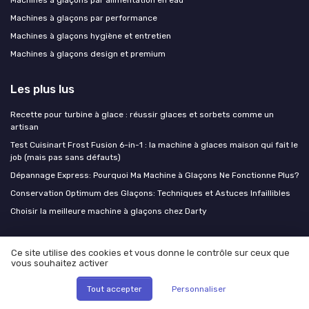
Machines à glaçons par alimentation en eau
Machines à glaçons par performance
Machines à glaçons hygiène et entretien
Machines à glaçons design et premium
Les plus lus
Recette pour turbine à glace : réussir glaces et sorbets comme un
artisan
Test Cuisinart Frost Fusion 6-in-1 : la machine à glaces maison qui fait le
job (mais pas sans défauts)
Dépannage Express: Pourquoi Ma Machine à Glaçons Ne Fonctionne Plus?
Conservation Optimum des Glaçons: Techniques et Astuces Infaillibles
Choisir la meilleure machine à glaçons chez Darty
Les derniers articles
Ce site utilise des cookies et vous donne le contrôle sur ceux que
vous souhaitez activer
Sommelière et machine à glaçons : l’art de servir le vin à la bonne
température
Tout accepter
Personnaliser
Sirops maison pour cocktails : trois recettes de base qui remplacent une