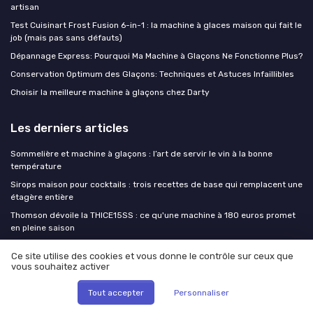
artisan
Test Cuisinart Frost Fusion 6-in-1 : la machine à glaces maison qui fait le
job (mais pas sans défauts)
Dépannage Express: Pourquoi Ma Machine à Glaçons Ne Fonctionne Plus?
Conservation Optimum des Glaçons: Techniques et Astuces Infaillibles
Choisir la meilleure machine à glaçons chez Darty
Les derniers articles
Sommelière et machine à glaçons : l’art de servir le vin à la bonne
température
Sirops maison pour cocktails : trois recettes de base qui remplacent une
étagère entière
Thomson dévoile la THICE15SS : ce qu'une machine à 180 euros promet
en pleine saison
Faut-il vraiment investir dans une machine à glaçons quand on reçoit
Ce site utilise des cookies et vous donne le contrôle sur ceux que
dix fois par an
vous souhaitez activer
Comment profiter du frigo Black Friday tout en choisissant le bon
appareil à glaçons
Tout accepter
Personnaliser