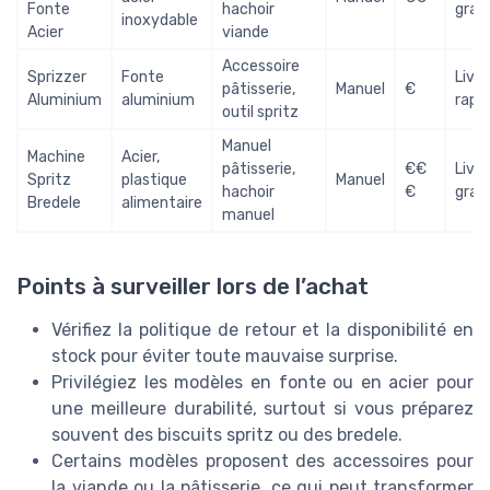
Fonte
hachoir
grat
inoxydable
Acier
viande
Accessoire
Sprizzer
Fonte
Livra
pâtisserie,
Manuel
€
Aluminium
aluminium
rapi
outil spritz
Manuel
Machine
Acier,
pâtisserie,
€€
Livra
Spritz
plastique
Manuel
hachoir
€
grat
Bredele
alimentaire
manuel
Points à surveiller lors de l’achat
Vérifiez la politique de retour et la disponibilité en
stock pour éviter toute mauvaise surprise.
Privilégiez les modèles en fonte ou en acier pour
une meilleure durabilité, surtout si vous préparez
souvent des biscuits spritz ou des bredele.
Certains modèles proposent des accessoires pour
la viande ou la pâtisserie, ce qui peut transformer