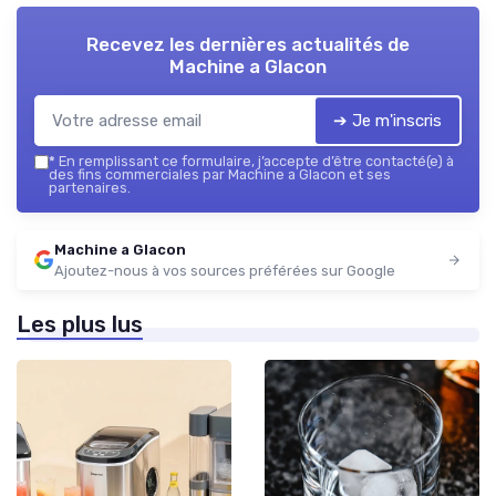
Recevez les dernières actualités de
Machine a Glacon
➔ Je m'inscris
*
En remplissant ce formulaire, j’accepte d’être contacté(e) à
des fins commerciales par Machine a Glacon et ses
partenaires.
Machine a Glacon
Ajoutez-nous à vos sources préférées sur Google
Les plus lus