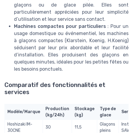
glaçons ou de glace pilée. Elles sont
particulièrement appréciées pour leur simplicité
d’utilisation et leur service sans contact.
Machines compactes pour particuliers
: Pour un
usage domestique ou événementiel, les machines
à glaçons compactes (Klarstein, Koenig, H.Koenig)
séduisent par leur prix abordable et leur facilité
d’installation. Elles produisent des glaçons en
quelques minutes, idéales pour les petites fêtes ou
les besoins ponctuels.
Comparatif des fonctionnalités et
services
Production
Stockage
Type de
Modèle/Marque
Servi
(kg/24h)
(kg)
glace
Hoshizaki IM-
Glaçons
Instal
30
11,5
30CNE
pleins
SAV