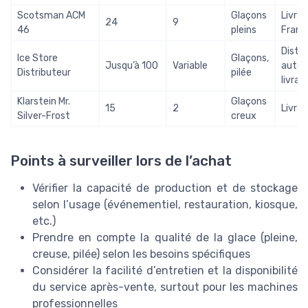
Scotsman ACM
Glaçons
Livrai
24
9
46
pleins
Franc
Distri
Ice Store
Glaçons,
Jusqu’à 100
Variable
autom
Distributeur
pilée
livrai
Klarstein Mr.
Glaçons
15
2
Livrai
Silver-Frost
creux
Points à surveiller lors de l’achat
Vérifier la capacité de production et de stockage
selon l’usage (événementiel, restauration, kiosque,
etc.)
Prendre en compte la qualité de la glace (pleine,
creuse, pilée) selon les besoins spécifiques
Considérer la facilité d’entretien et la disponibilité
du service après-vente, surtout pour les machines
professionnelles