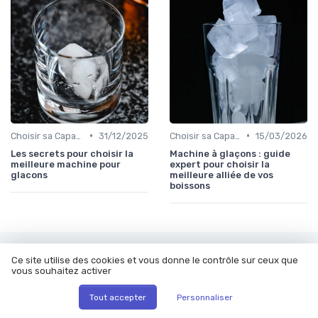
•
•
Choisir sa Capacité
31/12/2025
Choisir sa Capacité
15/03/2026
Les secrets pour choisir la
Machine à glaçons : guide
meilleure machine pour
expert pour choisir la
glacons
meilleure alliée de vos
boissons
Les articles par date
Ce site utilise des cookies et vous donne le contrôle sur ceux que
vous souhaitez activer
Octobre 2023
Novembre 2023
Tout accepter
Personnaliser
Décembre 2023
Janvier 2024