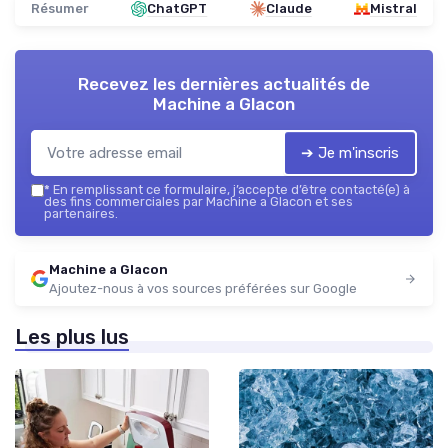
Résumer
ChatGPT
Claude
Mistral
Recevez les dernières actualités de
Machine a Glacon
➔ Je m'inscris
*
En remplissant ce formulaire, j’accepte d’être contacté(e) à
des fins commerciales par Machine a Glacon et ses
partenaires.
Machine a Glacon
Ajoutez-nous à vos sources préférées sur Google
Les plus lus