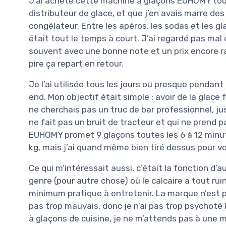
J’ai acheté cette machine à glaçons EUHOMY tou
distributeur de glace, et que j’en avais marre de
congélateur. Entre les apéros, les sodas et les g
était tout le temps à court. J’ai regardé pas mal
souvent avec une bonne note et un prix encore rai
pire ça repart en retour.
Je l’ai utilisée tous les jours ou presque pendan
end. Mon objectif était simple : avoir de la glace
ne cherchais pas un truc de bar professionnel, ju
ne fait pas un bruit de tracteur et qui ne prend pas
EUHOMY promet 9 glaçons toutes les 6 à 12 minutes
kg, mais j’ai quand même bien tiré dessus pour vo
Ce qui m’intéressait aussi, c’était la fonction d’
genre (pour autre chose) où le calcaire a tout rui
minimum pratique à entretenir. La marque n’est p
pas trop mauvais, donc je n’ai pas trop psychot
à glaçons de cuisine, je ne m’attends pas à une