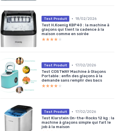
•
18/02/2026
Test Produit
Test H.Koenig KBP40 : la machine à
glaçons qui tient la cadence à la
maison comme en soirée
★★★★★
★★★★★
•
17/02/2026
Test Produit
Test COSTWAY Machine à Glaçons
Portable : enfin des glaçons à la
demande sans remplir des bacs
★★★★★
★★★★★
•
17/02/2026
Test Produit
Test Klarstein On-the-Rocks 12 kg : la
machine à glaçons simple qui fait le
job à la maison