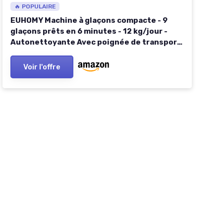
🔥 POPULAIRE
EUHOMY Machine à glaçons compacte - 9
glaçons prêts en 6 minutes - 12 kg/jour -
Autonettoyante Avec poignée de transport,
panier et pelle - 2 tailles de glaçons - Pour
maison, cuisine, Bureau,argent 12kg/argent
Voir l'offre