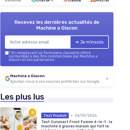
Résumer
ChatGPT
Claude
Mistral
Recevez les dernières actualités de
Machine a Glacon
➔ Je m'inscris
*
En remplissant ce formulaire, j’accepte d’être
contacté(e) à des fins commerciales par Machine a
Glacon et ses partenaires.
Machine a Glacon
Ajoutez-nous à vos sources préférées sur Google
Les plus lus
•
04/05/2026
Test Produit
Test Cuisinart Frost Fusion 6-in-1 : la
machine à glaces maison qui fait le