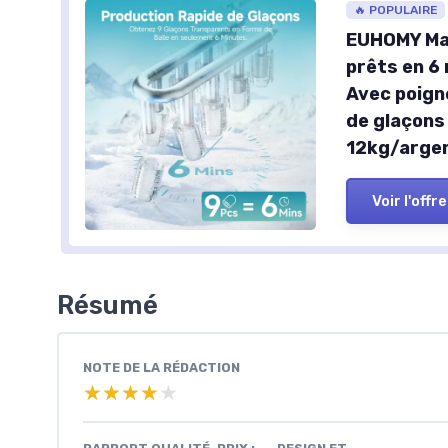
🔥 POPULAIRE
EUHOMY Mac
prêts en 6
Avec poigné
de glaçons
12kg/arge
Voir l'offre
Résumé
NOTE DE LA RÉDACTION
★★★★★
★★★★★