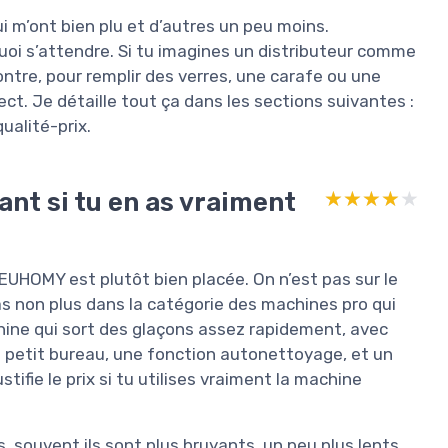
 qui m’ont bien plu et d’autres un peu moins.
 quoi s’attendre. Si tu imagines un distributeur comme
contre, pour remplir des verres, une carafe ou une
ect. Je détaille tout ça dans les sections suivantes :
ualité-prix.
ant si tu en as vraiment
★★★★★
★★★★★
 EUHOMY est plutôt bien placée. On n’est pas sur le
s non plus dans la catégorie des machines pro qui
chine qui sort des glaçons assez rapidement, avec
 petit bureau, une fonction autonettoyage, et un
ifie le prix si tu utilises vraiment la machine
 souvent ils sont plus bruyants, un peu plus lents,