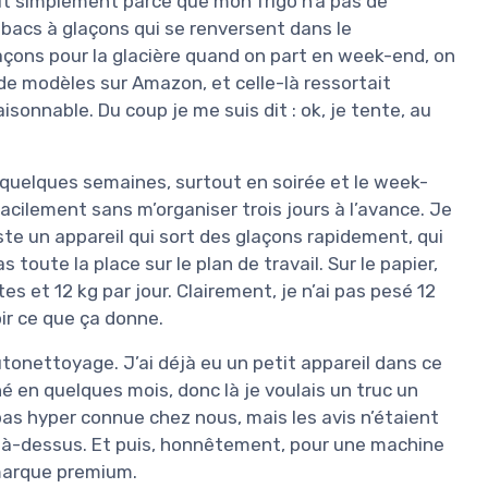
t simplement parce que mon frigo n’a pas de
s bacs à glaçons qui se renversent dans le
laçons pour la glacière quand on part en week-end, on
 de modèles sur Amazon, et celle-là ressortait
sonnable. Du coup je me suis dit : ok, je tente, au
t quelques semaines, surtout en soirée et le week-
 facilement sans m’organiser trois jours à l’avance. Je
ste un appareil qui sort des glaçons rapidement, qui
 toute la place sur le plan de travail. Sur le papier,
 et 12 kg par jour. Clairement, je n’ai pas pesé 12
ir ce que ça donne.
autonettoyage. J’ai déjà eu un petit appareil dans ce
né en quelques mois, donc là je voulais un truc un
as hyper connue chez nous, mais les avis n’étaient
é là-dessus. Et puis, honnêtement, pour une machine
 marque premium.