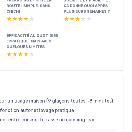
PACKAGING ET MISE EN
SOLIDITÉ ET FIABILITÉ :
ROUTE : SIMPLE, SANS
ÇA DONNE QUOI APRÈS
CHICHI
PLUSIEURS SEMAINES ?
★★★★★
★★★★★
★★★★★
★★★★★
EFFICACITÉ AU QUOTIDIEN
: PRATIQUE, MAIS AVEC
QUELQUES LIMITES
★★★★★
★★★★★
pour un usage maison (9 glaçons toutes ~8 minutes)
et fonction autonettoyage pratique
cer entre cuisine, terrasse ou camping-car