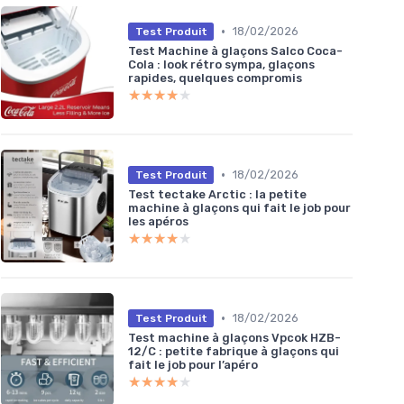
•
18/02/2026
Test Produit
Test Machine à glaçons Salco Coca-
Cola : look rétro sympa, glaçons
rapides, quelques compromis
★★★★★
★★★★★
•
18/02/2026
Test Produit
Test tectake Arctic : la petite
machine à glaçons qui fait le job pour
les apéros
★★★★★
★★★★★
•
18/02/2026
Test Produit
Test machine à glaçons Vpcok HZB-
12/C : petite fabrique à glaçons qui
fait le job pour l’apéro
★★★★★
★★★★★