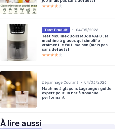
job (mais pas sans défauts)
★★★★★
★★★★★
•
04/05/2026
Test Produit
Test Moulinex Dolci MJ604AF0 : la
machine à glaces qui simplifie
vraiment le fait-maison (mais pas
sans défauts)
★★★★★
★★★★★
•
Dépannage Courant
04/03/2026
Machine à glaçons Lagrange : guide
expert pour un bar à domicile
performant
À lire aussi