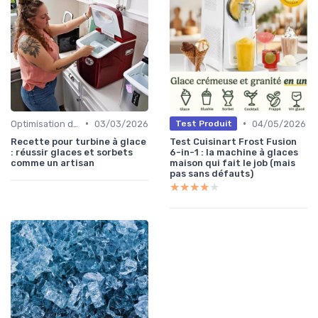
•
•
Optimisation de Production
03/03/2026
04/05/2026
Test Produit
Recette pour turbine à glace
Test Cuisinart Frost Fusion
: réussir glaces et sorbets
6-in-1 : la machine à glaces
comme un artisan
maison qui fait le job (mais
pas sans défauts)
★★★★★
★★★★★