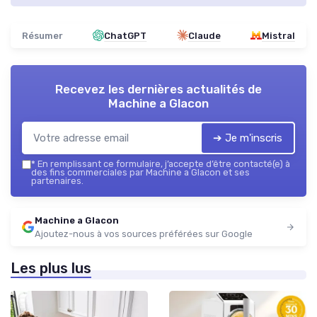
Résumer
ChatGPT
Claude
Mistral
Recevez les dernières actualités de
Machine a Glacon
➔ Je m'inscris
*
En remplissant ce formulaire, j’accepte d’être contacté(e) à
des fins commerciales par Machine a Glacon et ses
partenaires.
Machine a Glacon
Ajoutez-nous à vos sources préférées sur Google
Les plus lus