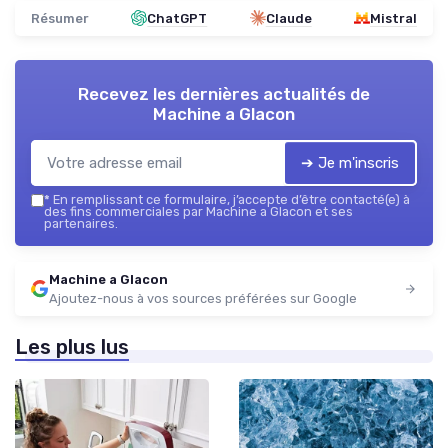
Résumer
ChatGPT
Claude
Mistral
Recevez les dernières actualités de
Machine a Glacon
➔ Je m'inscris
*
En remplissant ce formulaire, j’accepte d’être contacté(e) à
des fins commerciales par Machine a Glacon et ses
partenaires.
Machine a Glacon
Ajoutez-nous à vos sources préférées sur Google
Les plus lus