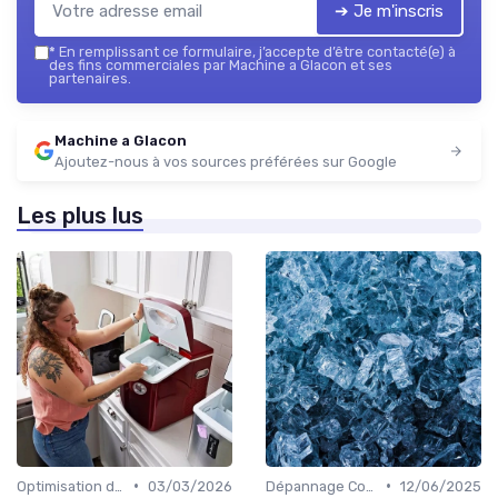
➔ Je m'inscris
*
En remplissant ce formulaire, j’accepte d’être contacté(e) à
des fins commerciales par Machine a Glacon et ses
partenaires.
Machine a Glacon
Ajoutez-nous à vos sources préférées sur Google
Les plus lus
•
•
Optimisation de Production
03/03/2026
Dépannage Courant
12/06/2025