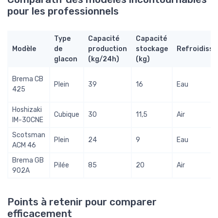
pour les professionnels
Type
Capacité
Capacité
Modèle
de
production
stockage
Refroidiss
glacon
(kg/24h)
(kg)
Brema CB
Plein
39
16
Eau
425
Hoshizaki
Cubique
30
11,5
Air
IM-30CNE
Scotsman
Plein
24
9
Eau
ACM 46
Brema GB
Pilée
85
20
Air
902A
Points à retenir pour comparer
efficacement