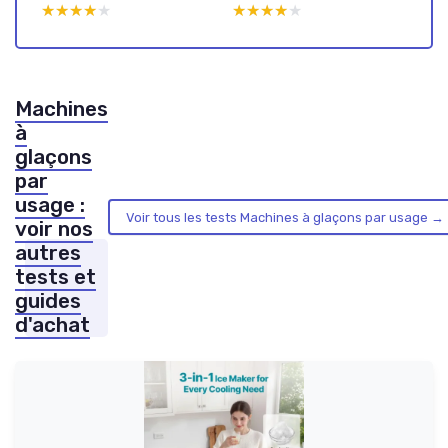
★★★★★
★★★★★
★★★★★
★★★★★
Machines
à
glaçons
par
usage :
Voir tous les tests Machines à glaçons par usage →
voir nos
autres
tests et
guides
d'achat