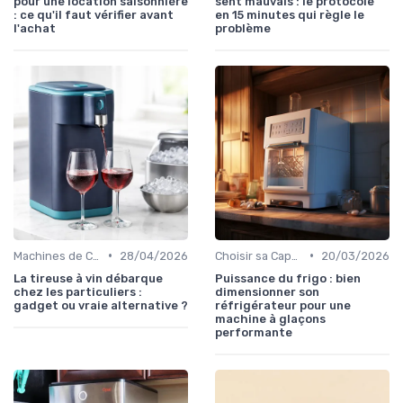
pour une location saisonnière
sent mauvais : le protocole
: ce qu'il faut vérifier avant
en 15 minutes qui règle le
l'achat
problème
•
•
Machines de Comptoir
28/04/2026
Choisir sa Capacité
20/03/2026
La tireuse à vin débarque
Puissance du frigo : bien
chez les particuliers :
dimensionner son
gadget ou vraie alternative ?
réfrigérateur pour une
machine à glaçons
performante