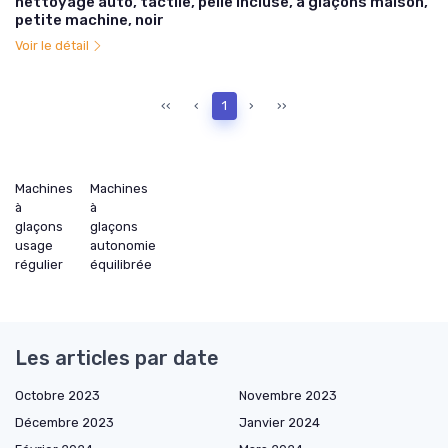
nettoyage auto, tactile, pelle incluse, à glaçons maison,
petite machine, noir
Voir le détail
‹‹
‹
1
›
››
Machines
Machines
à
à
glaçons
glaçons
usage
autonomie
régulier
équilibrée
Les articles par date
Octobre 2023
Novembre 2023
Décembre 2023
Janvier 2024