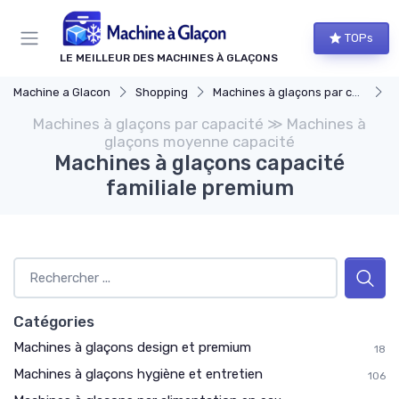
Panneau de gestion des cookies
TOPs
LE MEILLEUR DES MACHINES À GLAÇONS
Machine a Glacon
Shopping
Machines à glaçons par capacité
M
Machines à glaçons par capacité ≫ Machines à
glaçons moyenne capacité
Machines à glaçons capacité
familiale premium
Catégories
Machines à glaçons design et premium
18
Machines à glaçons hygiène et entretien
106