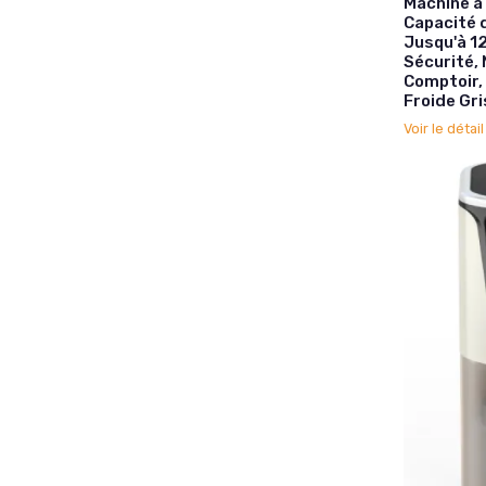
Machine a 
Capacité 
Jusqu'à 1
Sécurité,
Comptoir, 
Froide Gri
Voir le détai