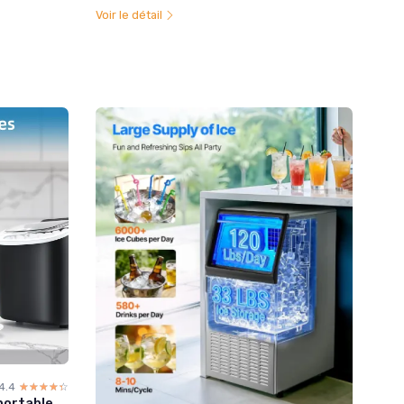
Voir le détail
4.4
☆☆☆☆☆
★★★★★
portable