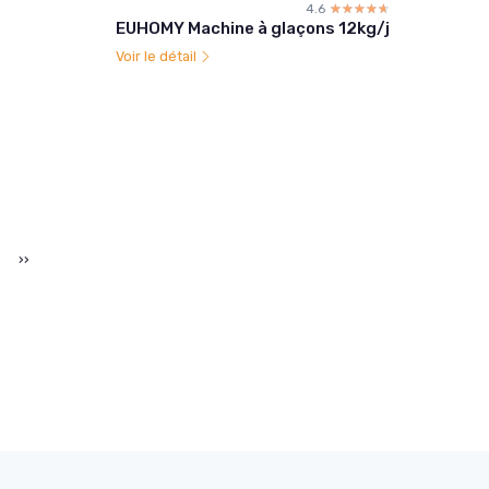
4.6
☆☆☆☆☆
★★★★★
EUHOMY Machine à glaçons 12kg/j
Voir le détail
››