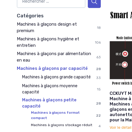
Catégories
Machines à glaçons design et
18
premium
Machines à glaçons hygiène et
106
entretien
Machines à glaçons par alimentation
63
en eau
Machines à glaçons par capacité
28
Machines à glaçons grande capacité
33
Machines à glaçons moyenne
15
capacité
CCKUYT Ma
Machine à 
Machines à glaçons petite
28
Machines 
capacité
glaçons en
Machines à glaçons format
autonettoy
22
compact
pour la Mai
Machines à glaçons stockage réduit
4
Voir le détai