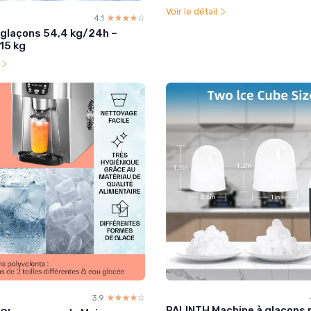
Voir le détail
4.1
☆☆☆☆☆
★★★★★
 glaçons 54,4 kg/24h –
15 kg
l
3.9
☆☆☆☆☆
★★★★★
PALINTH Machine à glaçons 