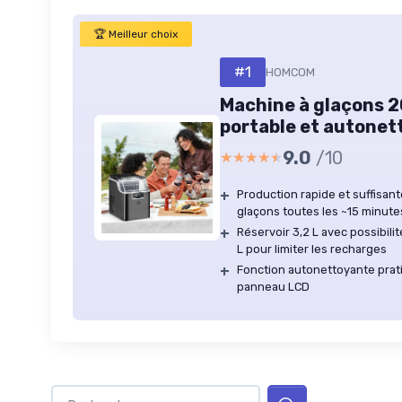
🏆 Meilleur choix
#1
HOMCOM
Machine à glaçons 
portable et autonet
9.0
/10
★★★★★
★★★★★
+
Production rapide et suffisan
glaçons toutes les ~15 minutes
+
Réservoir 3,2 L avec possibilit
L pour limiter les recharges
+
Fonction autonettoyante pratiq
panneau LCD