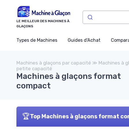
Panneau de gestion des cookies
LE MEILLEUR DES MACHINES À
GLAÇONS
Types de Machines
Guides d'Achat
Compara
Machines à glaçons par capacité ≫ Machines à g
petite capacité
Machines à glaçons format
compact
🏆
Top Machines à glaçons format c