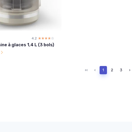
4.2
☆☆☆☆☆
★★★★★
ine à glaces 1,4 L (3 bols)
l
‹‹
‹
1
2
3
›