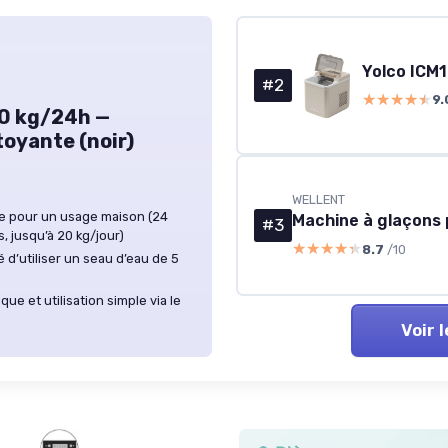
#2
★★★★★
★★★★★
9.
20 kg/24h —
toyante (noir)
WELLENT
te pour un usage maison (24
#3
, jusqu’à 20 kg/jour)
★★★★★
★★★★★
8.7
/10
é d’utiliser un seau d’eau de 5
ue et utilisation simple via le
Voir 