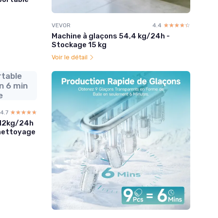
VEVOR
4.4
☆☆☆☆☆
★★★★★
Machine à glaçons 54,4 kg/24h -
Stockage 15 kg
Voir le détail
rtable
n 6 min
e
4.7
☆☆☆☆☆
★★★★★
 12kg/24h
-nettoyage