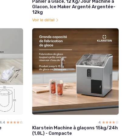
Panier à Glace, 12 Kg/Jour Machine a
Glacon, Ice Maker Argenté Argentée-
12kg
Voir le détail
4.4
☆☆☆☆☆
★★★★★
4
☆☆☆☆☆
★★★★★
e
Klarstein Machine à glaçons 15kg/24h
(1,8L) - Compacte