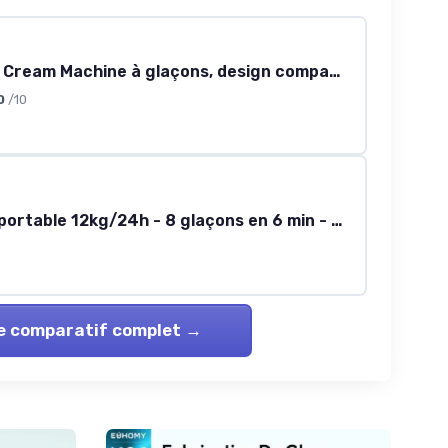
Yolco ICM1 Cream Machine à glaçons, design compact, 10 kg en 24 heures, machine à glaçons 12-24 V pour camping-car
0
/10
Machine à glaçons portable 12kg/24h - 8 glaçons en 6 min - Auto-nettoyage
le comparatif complet →