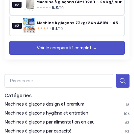
Machine à glaçons GIM1026B — 26 kg/jour
#2
8.3
/10
★★★★★
★★★★★
Machine à glaçons 73kg/24h 480W - 45 pcs - Réservoir 10kg - Écran LCD
#3
8.1
/10
★★★★★
★★★★★
Voir le comparatif complet →
Catégories
Machines à glaçons design et premium
18
Machines à glaçons hygiène et entretien
106
Machines à glaçons par alimentation en eau
63
Machines à glaçons par capacité
93