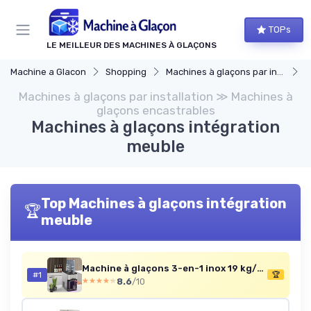
Panneau de gestion des cookies
TOPs
LE MEILLEUR DES MACHINES À GLAÇONS
Machine a Glacon
Shopping
Machines à glaçons par installation
M
Machines à glaçons par installation ≫ Machines à
glaçons encastrables
Machines à glaçons intégration
meuble
Top Machines à glaçons intégration
🏆
meuble
Machine à glaçons 3-en-1 inox 19 kg/24h
#1
🏆
8.6
/10
★★★★★
★★★★★