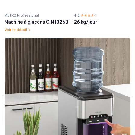
METRO Professional
4.3
☆☆☆☆☆
★★★★★
Machine à glaçons GIM1026B — 26 kg/jour
Voir le détail