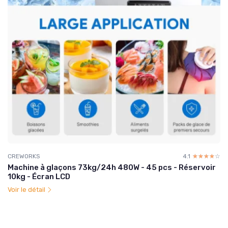
CREWORKS
4.1
☆☆☆☆☆
★★★★★
Machine à glaçons 73kg/24h 480W - 45 pcs - Réservoir
10kg - Écran LCD
Voir le détail