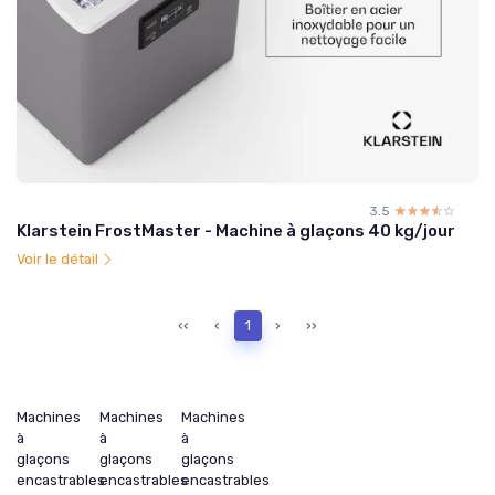
3.5
☆☆☆☆☆
★★★★★
Klarstein FrostMaster - Machine à glaçons 40 kg/jour
Voir le détail
‹‹
‹
1
›
››
Machines
Machines
Machines
à
à
à
glaçons
glaçons
glaçons
encastrables
encastrables
encastrables