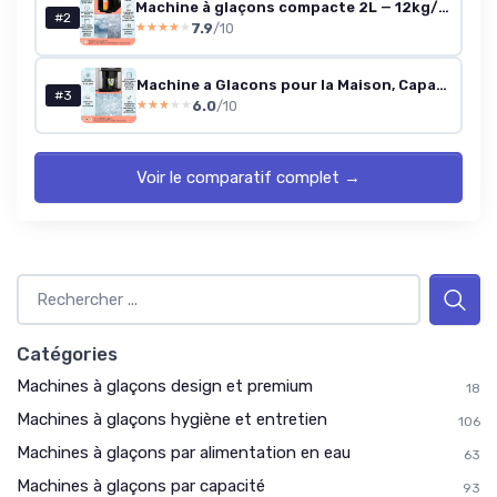
Machine à glaçons compacte 2L — 12kg/jour (Noir)
#2
7.9
/10
★★★★★
★★★★★
Machine a Glacons pour la Maison, Capacité de 3L, Fabrique Rapidement Jusqu'à 15kg de Glacons, Machine à Glaçons de 3 Tailles en Forme de Balles, Ice Maker avec Alarme et Facile à Nettoyer Argent
#3
6.0
/10
★★★★★
★★★★★
Voir le comparatif complet →
Catégories
Machines à glaçons design et premium
18
Machines à glaçons hygiène et entretien
106
Machines à glaçons par alimentation en eau
63
Machines à glaçons par capacité
93