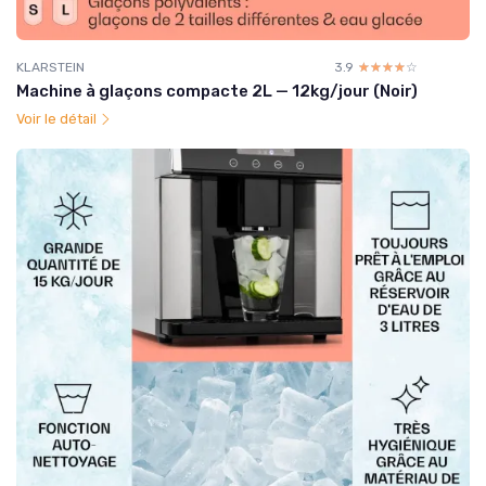
KLARSTEIN
3.9
☆☆☆☆☆
★★★★★
Machine à glaçons compacte 2L — 12kg/jour (Noir)
Voir le détail