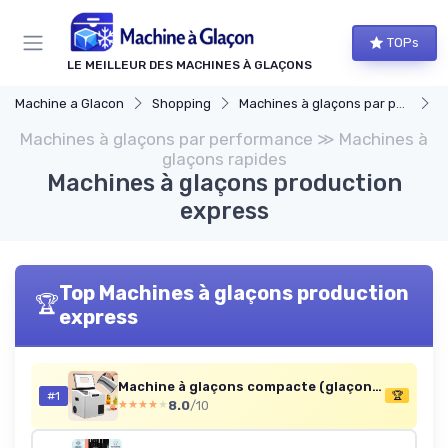
Panneau de gestion des cookies
TOPs
LE MEILLEUR DES MACHINES À GLAÇONS
Machine a Glacon
Shopping
Machines à glaçons par performance
M
Machines à glaçons par performance ≫ Machines à
glaçons rapides
Machines à glaçons production
express
Top Machines à glaçons production
🏆
express
Machine à glaçons compacte (glaçons carrés, écran LCD)
#1
🏆
8.0
/10
★★★★★
★★★★★