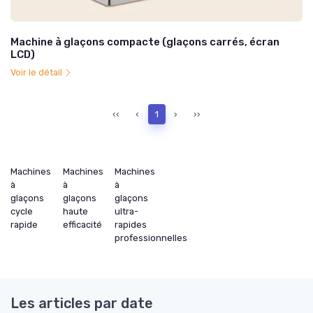
Machine à glaçons compacte (glaçons carrés, écran
LCD)
Voir le détail
‹‹
‹
1
›
››
Machines
Machines
Machines
à
à
à
glaçons
glaçons
glaçons
cycle
haute
ultra-
rapide
efficacité
rapides
professionnelles
Les articles par date