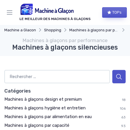
Panneau de gestion des cookies
TOPs
LE MEILLEUR DES MACHINES À GLAÇONS
Machine a Glacon
Shopping
Machines à glaçons par performance
M
Machines à glaçons par performance
Machines à glaçons silencieuses
Catégories
Machines à glaçons design et premium
18
Machines à glaçons hygiène et entretien
106
Machines à glaçons par alimentation en eau
63
Machines à glaçons par capacité
93