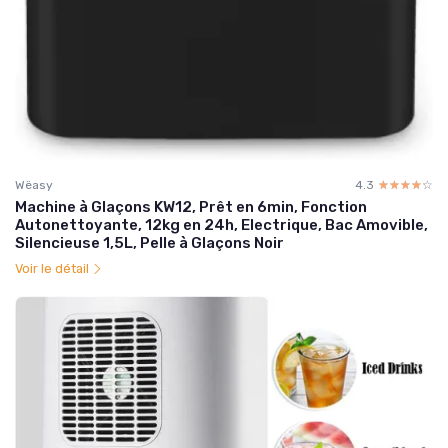
Wëasy
4.3
☆☆☆☆☆
★★★★★
Machine à Glaçons KW12, Prêt en 6min, Fonction
Autonettoyante, 12kg en 24h, Electrique, Bac Amovible,
Silencieuse 1,5L, Pelle à Glaçons Noir
Voir le détail