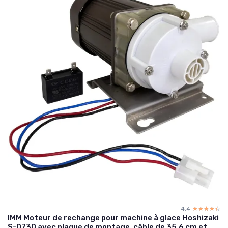
4.4
☆☆☆☆☆
★★★★★
IMM Moteur de rechange pour machine à glace Hoshizaki
S-0730 avec plaque de montage, câble de 35,6 cm et