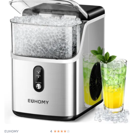
EUHOMY
4
☆☆☆☆☆
★★★★★