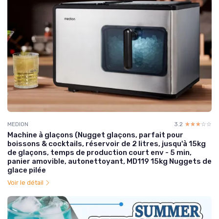
MEDION
3.2
☆☆☆☆☆
★★★★★
Machine à glaçons (Nugget glaçons, parfait pour
boissons & cocktails, réservoir de 2 litres, jusqu'à 15kg
de glaçons, temps de production court env - 5 min,
panier amovible, autonettoyant, MD119 15kg Nuggets de
glace pilée
Voir le détail