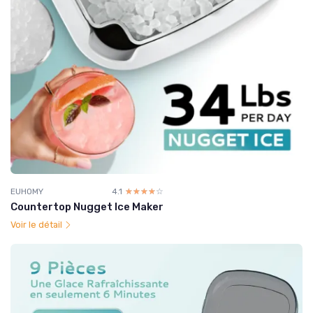
EUHOMY
4.1
☆☆☆☆☆
★★★★★
Countertop Nugget Ice Maker
Voir le détail