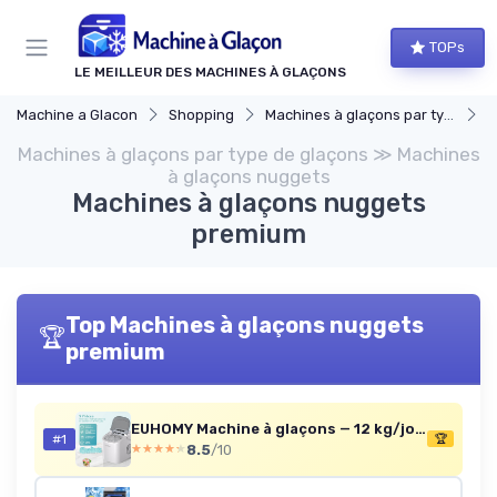
Panneau de gestion des cookies
TOPs
LE MEILLEUR DES MACHINES À GLAÇONS
Machine a Glacon
Shopping
Machines à glaçons par type de glaçons
M
Machines à glaçons par type de glaçons ≫ Machines
à glaçons nuggets
Machines à glaçons nuggets
premium
Top Machines à glaçons nuggets
🏆
premium
EUHOMY Machine à glaçons — 12 kg/jour, 9 glaçons en 6 min
#1
🏆
8.5
/10
★★★★★
★★★★★