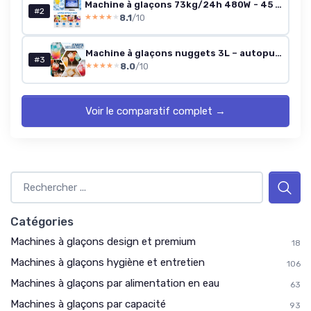
Machine à glaçons 73kg/24h 480W - 45 pcs - Réservoir 10kg - Écran LCD
#2
8.1
/10
★★★★★
★★★★★
Machine à glaçons nuggets 3L – autopulante, 5-10 min
#3
8.0
/10
★★★★★
★★★★★
Voir le comparatif complet →
Catégories
Machines à glaçons design et premium
18
Machines à glaçons hygiène et entretien
106
Machines à glaçons par alimentation en eau
63
Machines à glaçons par capacité
93