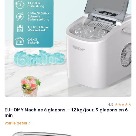
4.5
☆☆☆☆☆
★★★★★
EUHOMY Machine à glaçons — 12 kg/jour, 9 glaçons en 6
min
Voir le détail