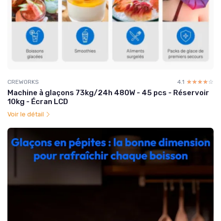
CREWORKS
4.1
☆☆☆☆☆
★★★★★
Machine à glaçons 73kg/24h 480W - 45 pcs - Réservoir
10kg - Écran LCD
Voir le détail