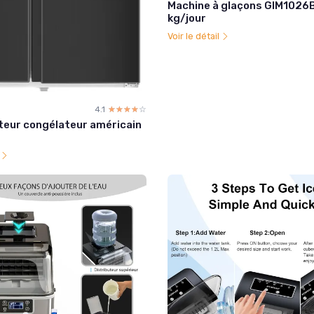
Machine à glaçons GIM1026
kg/jour
Voir le détail
4.1
☆☆☆☆☆
★★★★★
teur congélateur américain
l