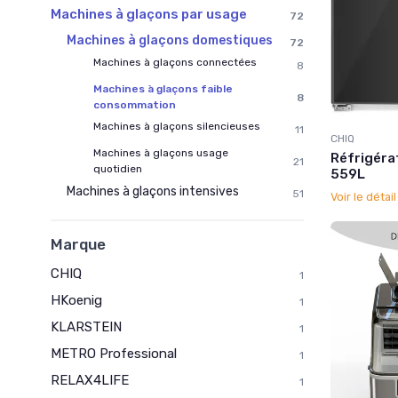
Machines à glaçons par usage
72
Machines à glaçons domestiques
72
Machines à glaçons connectées
8
Machines à glaçons faible
8
consommation
Machines à glaçons silencieuses
11
CHIQ
Machines à glaçons usage
Réfrigéra
21
quotidien
559L
Machines à glaçons intensives
51
Voir le détai
Marque
CHIQ
1
HKoenig
1
KLARSTEIN
1
METRO Professional
1
RELAX4LIFE
1