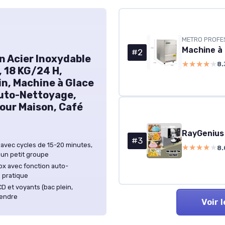
METRO PROFE
Machine à
#2
n Acier Inoxydable
★★★★★
★★★★★
8.
, 18 KG/24 H,
in, Machine à Glace
Auto-Nettoyage,
our Maison, Café
RayGenius
#3
 avec cycles de 15-20 minutes,
★★★★★
★★★★★
8.
 un petit groupe
ox avec fonction auto-
 pratique
D et voyants (bac plein,
rendre
Voir 