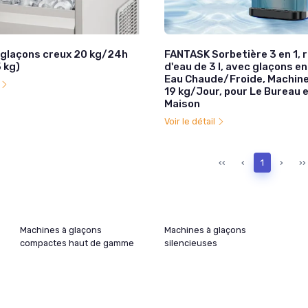
 glaçons creux 20 kg/24h
FANTASK Sorbetière 3 en 1, 
 kg)
d'eau de 3 l, avec glaçons en
Eau Chaude/Froide, Machine
l
19 kg/Jour, pour Le Bureau e
Maison
Voir le détail
‹‹
‹
1
›
››
Machines à glaçons
Machines à glaçons
compactes haut de gamme
silencieuses