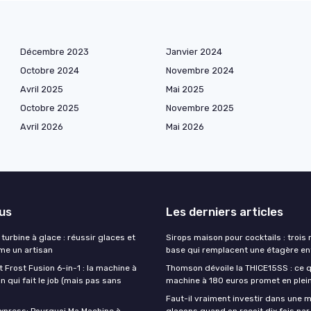
Décembre 2023
Janvier 2024
Octobre 2024
Novembre 2024
Avril 2025
Mai 2025
Octobre 2025
Novembre 2025
Avril 2026
Mai 2026
lus
Les derniers articles
turbine à glace : réussir glaces et
Sirops maison pour cocktails : trois
e un artisan
base qui remplacent une étagère en
t Frost Fusion 6-in-1 : la machine à
Thomson dévoile la THICE15SS : ce 
 qui fait le job (mais pas sans
machine à 180 euros promet en plei
Faut-il vraiment investir dans une 