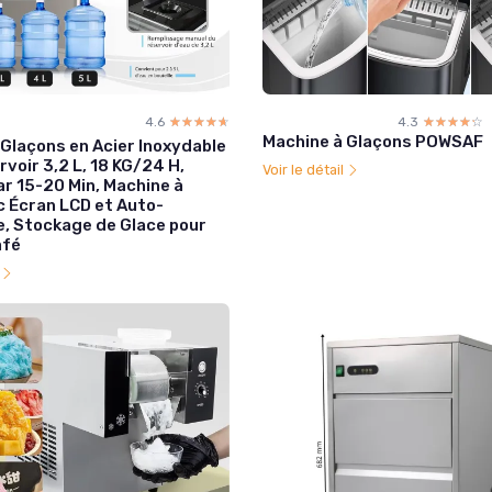
4.6
☆☆☆☆☆
★★★★★
4.3
☆☆☆☆☆
★★★★★
Machine à Glaçons POWSAF
 Glaçons en Acier Inoxydable
voir 3,2 L, 18 KG/24 H,
Voir le détail
r 15-20 Min, Machine à
c Écran LCD et Auto-
, Stockage de Glace pour
afé
l