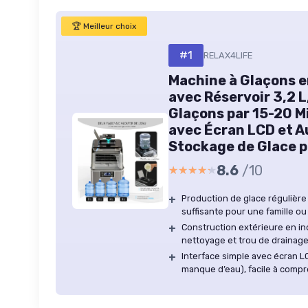
🏆 Meilleur choix
#1
RELAX4LIFE
Machine à Glaçons e
avec Réservoir 3,2 L
Glaçons par 15-20 M
avec Écran LCD et 
Stockage de Glace p
8.6
/10
★★★★★
★★★★★
+
Production de glace régulière
suffisante pour une famille ou
+
Construction extérieure en in
nettoyage et trou de drainage
+
Interface simple avec écran LC
manque d’eau), facile à comp