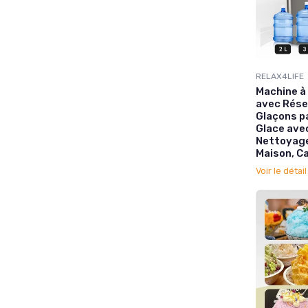
RELAX4LIFE
Machine à
avec Réser
Glaçons pa
Glace ave
Nettoyage
Maison, C
Voir le détai