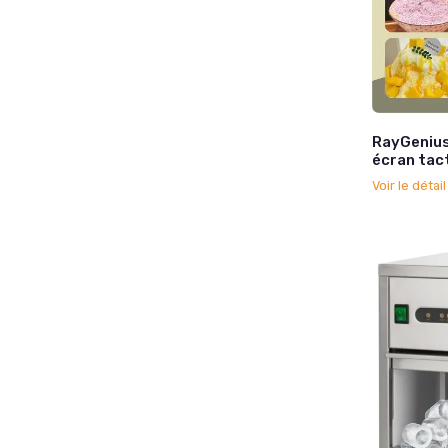
RayGenius
écran tact
Voir le détai