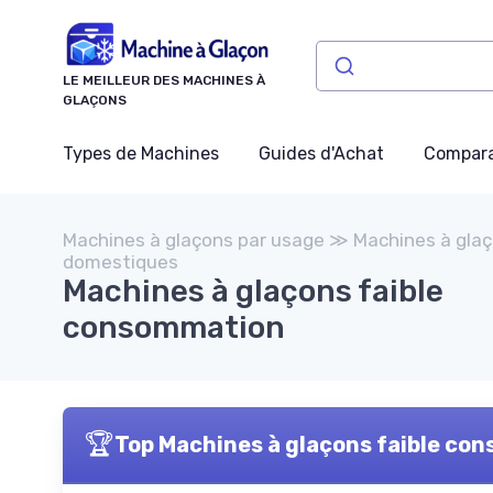
Panneau de gestion des cookies
LE MEILLEUR DES MACHINES À
GLAÇONS
Types de Machines
Guides d'Achat
Compara
Machines à glaçons par usage ≫ Machines à gla
domestiques
Machines à glaçons faible
consommation
🏆
Top Machines à glaçons faible co