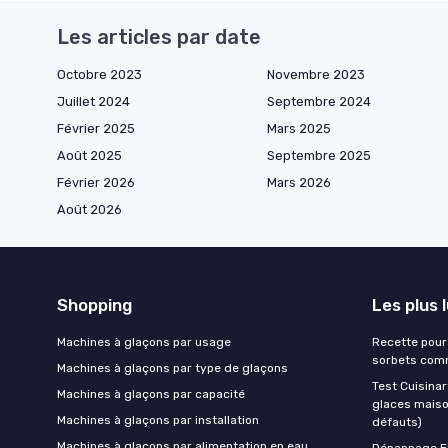
Les articles par date
Octobre 2023
Novembre 2023
Juillet 2024
Septembre 2024
Février 2025
Mars 2025
Août 2025
Septembre 2025
Février 2026
Mars 2026
Août 2026
Shopping
Les plus 
Machines à glaçons par usage
Recette pour 
sorbets comm
Machines à glaçons par type de glaçons
Test Cuisinar
Machines à glaçons par capacité
glaces maison
Machines à glaçons par installation
défauts)
Machines à glaçons par alimentation en eau