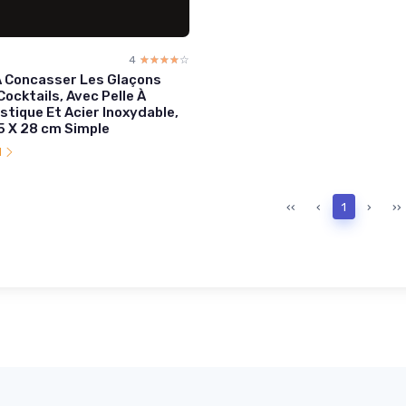
4
☆☆☆☆☆
★★★★★
À Concasser Les Glaçons
Cocktails, Avec Pelle À
astique Et Acier Inoxydable,
,5 X 28 cm Simple
l
‹‹
‹
1
›
››