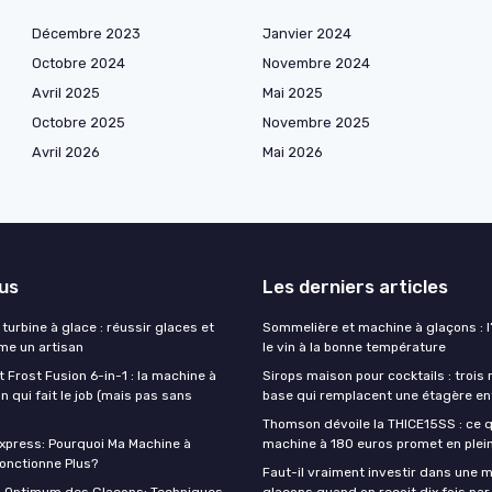
Décembre 2023
Janvier 2024
Octobre 2024
Novembre 2024
Avril 2025
Mai 2025
Octobre 2025
Novembre 2025
Avril 2026
Mai 2026
lus
Les derniers articles
turbine à glace : réussir glaces et
Sommelière et machine à glaçons : l’
e un artisan
le vin à la bonne température
t Frost Fusion 6-in-1 : la machine à
Sirops maison pour cocktails : trois
 qui fait le job (mais pas sans
base qui remplacent une étagère en
Thomson dévoile la THICE15SS : ce 
press: Pourquoi Ma Machine à
machine à 180 euros promet en plei
onctionne Plus?
Faut-il vraiment investir dans une 
n Optimum des Glaçons: Techniques
glaçons quand on reçoit dix fois par