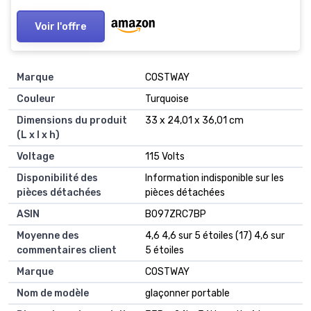
Voir l'offre
Marque
‎COSTWAY
Couleur
‎Turquoise
Dimensions du produit
‎33 x 24,01 x 36,01 cm
(L x l x h)
Voltage
‎115 Volts
Disponibilité des
‎Information indisponible sur les
pièces détachées
pièces détachées
ASIN
B097ZRC7BP
Moyenne des
4,6 4,6 sur 5 étoiles (17) 4,6 sur
commentaires client
5 étoiles
Marque
COSTWAY
Nom de modèle
glaçonner portable