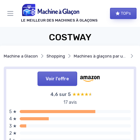
Panneau de gestion des cookies
TOPs
LE MEILLEUR DES MACHINES À GLAÇONS
COSTWAY
Machine a Glacon
Shopping
Machines à glaçons par usage
Ma
Voir l'offre
4,6 sur 5
★★★★★
★★★★★
17 avis
5 ★
4 ★
3 ★
2 ★