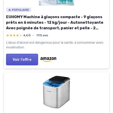
🔥 POPULAIRE
EUHOMY Machine à glaçons compacte - 9 glaçons
prêts en 6 minutes - 12 kg/jour - Autonettoyante
Avec poignée de transport, panier et pelle - 2
tailles de glaçons - Pour maison, cuisine,
★★★★★
★★★★★
4,4/5
—
1175 avis
Bureau,argent 12kg/argent
L'abus d'alcool est dangereux pour la santé, à consommer avec
modération.
Voir l'offre