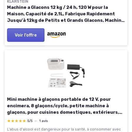
KLARSTEIN
Machine a Glacons 12 kg / 24 h, 120 W pour la
Maison, Capacité de 2,1L, Fabrique Rapidement
Jusqu'à 12kg de Petits et Grands Glacons, Machine
à Glaçons, Ice Maker avec Alarme Securité
Voir l'offre
Mini machine à glaçons portable de 12 V, pour
encimera, 8 glaçons/cycle, petite machine à
glaçons, pour cuisines domestiques, extérieurs,
restaurants, etc., couleur blanc
★★★★★
★★★★★
5/5
—
1 avis
L'abus d'alcool est dangereux pour la santé, à consommer avec