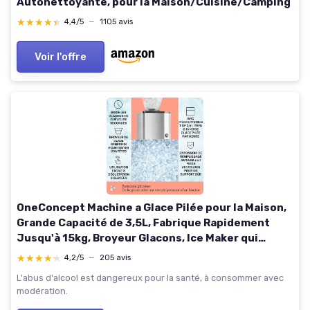
Autonettoyante, pour la Maison/Cuisine/Camping
★★★★★
★★★★★
4,4/5
—
1105 avis
Voir l'offre
OneConcept Machine a Glace Pilée pour la Maison,
Grande Capacité de 3,5L, Fabrique Rapidement
Jusqu'à 15kg, Broyeur Glacons, Ice Maker qui
Fonctionne Rapidement, Machine à Glaçons, Bac de
★★★★★
★★★★★
4,2/5
—
205 avis
Récupération
L'abus d'alcool est dangereux pour la santé, à consommer avec
modération.