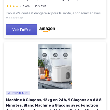
Cuisine/Camping/Maison (Noir Sombre)
★★★★★
★★★★★
4,3/5
—
259 avis
L'abus d'alcool est dangereux pour la santé, à consommer avec
modération.
Voir l'offre
🔥 POPULAIRE
Machine à Glaçons, 12kg en 24h, 9 Glaçons en 6 à 8
Minutes, Blanc Machine a Glacons avec Fonction