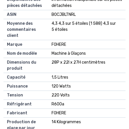
pièces détachées
détachées
ASIN
B0CJBLTNRL
Moyenne des
4,3 4,3 sur 5 étoiles (1 588) 4,3 sur
commentaires
5 étoiles
client
Marque
FOHERE
Nom de modèle
Machine à Glaçons
Dimensions du
28P x 22l x 27H centimètres
produit
Capacité
1,5 Litres
Puissance
120 Watts
Tension
220 Volts
Réfrigérant
R600a
Fabricant
FOHERE
Production de
14 Kilogrammes
glace par jour