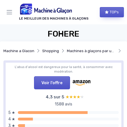
Panneau de gestion des cookies
TOPs
LE MEILLEUR DES MACHINES À GLAÇONS
FOHERE
Machine a Glacon
Shopping
Machines à glaçons par usage
Ma
L’abus d’alcool est dangereux pour la santé, à consommer avec
modération.
Voir l'offre
4,3 sur 5
★★★★★
★★★★★
1588 avis
5 ★
4 ★
3 ★