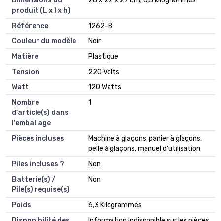
Dimensions du
‎28 x 22 x 27 cm; 6,3 kilogrammes
produit (L x l x h)
Référence
‎1262-B
Couleur du modèle
‎Noir
Matière
‎Plastique
Tension
‎220 Volts
Watt
‎120 Watts
Nombre
‎1
d'article(s) dans
l'emballage
Pièces incluses
‎Machine à glaçons, panier à glaçons,
pelle à glaçons, manuel d'utilisation
Piles incluses ?
‎Non
Batterie(s) /
‎Non
Pile(s) requise(s)
Poids
‎6,3 Kilogrammes
Disponibilité des
‎Information indisponible sur les pièces