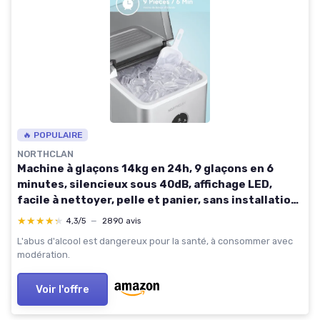
🔥 POPULAIRE
NORTHCLAN
Machine à glaçons 14kg en 24h, 9 glaçons en 6
minutes, silencieux sous 40dB, affichage LED,
facile à nettoyer, pelle et panier, sans installation,
sur comptoir, pour la maison/cuisine (Argent)
★★★★★
★★★★★
4,3/5
—
2890 avis
L'abus d'alcool est dangereux pour la santé, à consommer avec
modération.
Voir l'offre