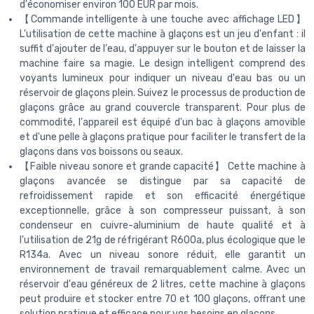
d'économiser environ 100 EUR par mois.
【Commande intelligente à une touche avec affichage LED】
L'utilisation de cette machine à glaçons est un jeu d'enfant : il
suffit d'ajouter de l'eau, d'appuyer sur le bouton et de laisser la
machine faire sa magie. Le design intelligent comprend des
voyants lumineux pour indiquer un niveau d'eau bas ou un
réservoir de glaçons plein. Suivez le processus de production de
glaçons grâce au grand couvercle transparent. Pour plus de
commodité, l'appareil est équipé d'un bac à glaçons amovible
et d'une pelle à glaçons pratique pour faciliter le transfert de la
glaçons dans vos boissons ou seaux.
【Faible niveau sonore et grande capacité】 Cette machine à
glaçons avancée se distingue par sa capacité de
refroidissement rapide et son efficacité énergétique
exceptionnelle, grâce à son compresseur puissant, à son
condenseur en cuivre-aluminium de haute qualité et à
l'utilisation de 21g de réfrigérant R600a, plus écologique que le
R134a. Avec un niveau sonore réduit, elle garantit un
environnement de travail remarquablement calme. Avec un
réservoir d'eau généreux de 2 litres, cette machine à glaçons
peut produire et stocker entre 70 et 100 glaçons, offrant une
solution pratique et efficace pour vos besoins en glaçons.