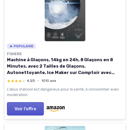
🔥 POPULAIRE
FOHERE
Machine à Glaçons, 14kg en 24h, 8 Glaçons en 8
Minutes, avec 2 Tailles de Glaçons,
Autonettoyante, Ice Maker sur Comptoir avec
Poignée, pour la Maison/Cuisine/Camping/Bar
★★★★★
★★★★★
4,3/5
—
1010 avis
Noir Profond
L'abus d'alcool est dangereux pour la santé, à consommer avec
modération.
Voir l'offre