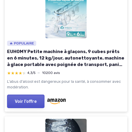
🔥 POPULAIRE
EUHOMY Petite machine à glaçons, 9 cubes prêts
en 6 minutes, 12 kg/jour, autonettoyante, machine
à glace portable avec poignée de transport, panier
et pelle, 2 tailles de glaçons pour la maison
★★★★★
★★★★★
4,3/5
—
10200 avis
Argentée - 12kg
L'abus d'alcool est dangereux pour la santé, à consommer avec
modération.
Voir l'offre