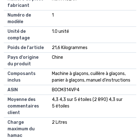
fabricant
Numéro de
1
modèle
Unité de
1.0 unité
comptage
Poids de l'article
21,6 Kilogrammes
Pays d'origine
Chine
du produit
Composants
Machine à glaçons, cuillère à glaçons,
inclus
panier à glaçons, manuel d'instructions
ASIN
B0CM314VP4
Moyenne des
4,3 4,3 sur 5 étoiles (2 890) 4,3 sur
commentaires
5 étoiles
client
Charge
2 Litres
maximum du
hamac