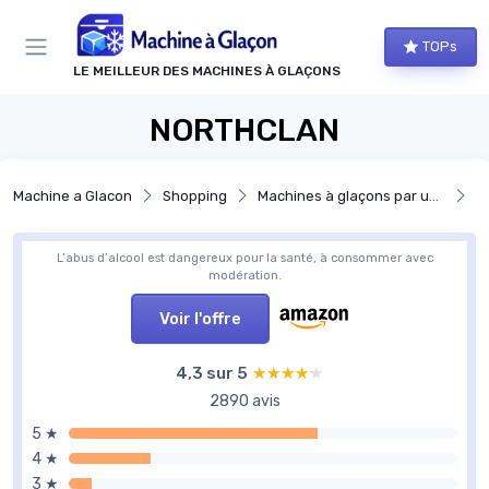
Panneau de gestion des cookies
TOPs
LE MEILLEUR DES MACHINES À GLAÇONS
NORTHCLAN
Machine a Glacon
Shopping
Machines à glaçons par usage
Ma
L’abus d’alcool est dangereux pour la santé, à consommer avec
modération.
Voir l'offre
4,3 sur 5
★★★★★
★★★★★
2890 avis
5 ★
4 ★
3 ★