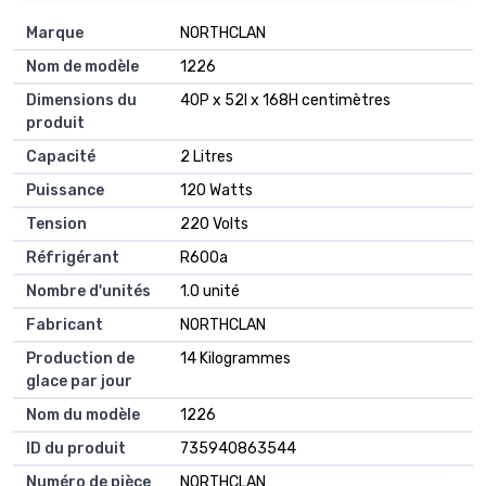
Marque
NORTHCLAN
Nom de modèle
1226
Dimensions du
40P x 52l x 168H centimètres
produit
Capacité
2 Litres
Puissance
120 Watts
Tension
220 Volts
Réfrigérant
R600a
Nombre d'unités
1.0 unité
Fabricant
NORTHCLAN
Production de
14 Kilogrammes
glace par jour
Nom du modèle
1226
ID du produit
735940863544
Numéro de pièce
NORTHCLAN