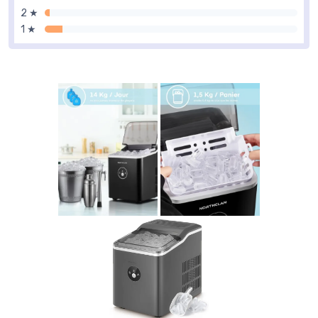
2 ★
1 ★