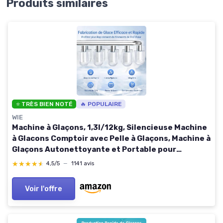
Produits similaires
⭐ TRÈS BIEN NOTÉ
🔥 POPULAIRE
WIE
Machine à Glaçons, 1,3l/12kg, Silencieuse Machine
à Glacons Comptoir avec Pelle à Glaçons, Machine à
Glaçons Autonettoyante et Portable pour
Maison/Cuisine/Camping
★★★★★
★★★★★
4,5/5
—
1141 avis
Voir l'offre