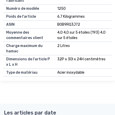
fabricant
Numéro de modèle
1250
Poids de l'article
6,7 Kilogrammes
ASIN
B0B9RQ3J72
Moyenne des
4,0 4,0 sur 5 étoiles (193) 4,0
commentaires client
sur 5 étoiles
Charge maximum du
2 Litres
hamac
Dimensions de l'article P
32P x 30l x 24H centimètres
x L x H
Type de matériau
Acier inoxydable
Les articles par date