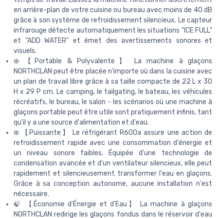
en arrière-plan de votre cuisine ou bureau avec moins de 40 dB
grâce à son système de refroidissement silencieux. Le capteur
infrarouge détecte automatiquement les situations "ICE FULL"
et "ADD WATER" et émet des avertissements sonores et
visuels.
❄️ 【Portable & Polyvalente】 La machine à glaçons
NORTHCLAN peut être placée n'importe où dans la cuisine avec
un plan de travail libre grâce à sa taille compacte de 22 L x 30
H x 29 P cm. Le camping, le tailgating, le bateau, les véhicules
récréatifs, le bureau, le salon - les scénarios où une machine à
glaçons portable peut être utile sont pratiquement infinis, tant
qu'il y a une source d'alimentation et d'eau.
❄️ 【Puissante】 Le réfrigérant R600a assure une action de
refroidissement rapide avec une consommation d'énergie et
un niveau sonore faibles. Équipée d'une technologie de
condensation avancée et d'un ventilateur silencieux, elle peut
rapidement et silencieusement transformer l'eau en glaçons.
Grâce à sa conception autonome, aucune installation n'est
nécessaire.
🍃 【Économie d'Énergie et d'Eau】 La machine à glaçons
NORTHCLAN redirige les glaçons fondus dans le réservoir d'eau