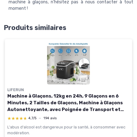
machine à glaçons, n'hésitez pas à nous contacter à tout
moment !
Produits similaires
LIFERUN
Machine à Glaçons, 12kg en 24h, 9 Glaçons en 6
Minutes, 2 Tailles de Glaçons, Machine à Glaçons
Autonettoyante, avec Poignée de Transport et
Cuillère, pour la Maison/Cuisine/Camping/Bar Noir
★★★★★
★★★★★
4,7/5
—
194 avis
L'abus d'alcool est dangereux pour la santé, à consommer avec
modération.