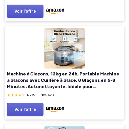
Voir l'offre
Machine à Glaçons, 12kg en 24h, Portable Machine
a Glacons avec Cuillère à Glace, 8 Glaçons en 6-8
Minutes, Autonettoyante, Idéale pour
Maison/Cuisine/Camping Noir
★★★★★
★★★★★
4,2/5
—
185 avis
Voir l'offre