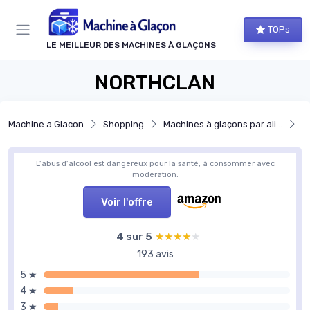
Panneau de gestion des cookies
TOPs
LE MEILLEUR DES MACHINES À GLAÇONS
NORTHCLAN
Machine a Glacon
Shopping
Machines à glaçons par alimentation en eau
Ma
L’abus d’alcool est dangereux pour la santé, à consommer avec
modération.
Voir l'offre
4 sur 5
★★★★★
★★★★★
193 avis
5 ★
4 ★
3 ★