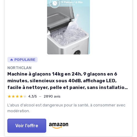
🔥 POPULAIRE
NORTHCLAN
Machine à glaçons 14kg en 24h, 9 glaçons en 6
minutes, silencieux sous 40dB, affichage LED,
facile à nettoyer, pelle et panier, sans installation,
sur comptoir, pour la maison/cuisine (Argent)
★★★★★
★★★★★
4,3/5
—
2890 avis
L'abus d'alcool est dangereux pour la santé, à consommer avec
modération.
Voir l'offre