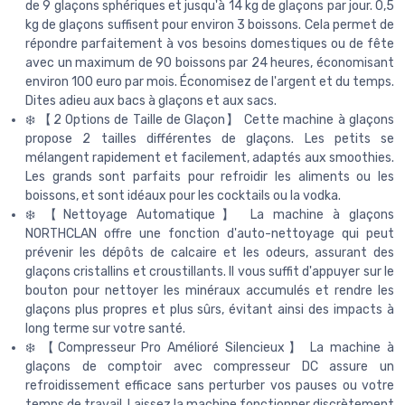
de 9 glaçons sphériques et jusqu'à 14 kg de glaçons par jour. 0,5
kg de glaçons suffisent pour environ 3 boissons. Cela permet de
répondre parfaitement à vos besoins domestiques ou de fête
avec un maximum de 90 boissons par 24 heures, économisant
environ 100 euro par mois. Économisez de l'argent et du temps.
Dites adieu aux bacs à glaçons et aux sacs.
❄️ 【2 Options de Taille de Glaçon】 Cette machine à glaçons
propose 2 tailles différentes de glaçons. Les petits se
mélangent rapidement et facilement, adaptés aux smoothies.
Les grands sont parfaits pour refroidir les aliments ou les
boissons, et sont idéaux pour les cocktails ou la vodka.
❄️ 【Nettoyage Automatique】 La machine à glaçons
NORTHCLAN offre une fonction d'auto-nettoyage qui peut
prévenir les dépôts de calcaire et les odeurs, assurant des
glaçons cristallins et croustillants. Il vous suffit d'appuyer sur le
bouton pour nettoyer les minéraux accumulés et rendre les
glaçons plus propres et plus sûrs, évitant ainsi des impacts à
long terme sur votre santé.
❄️ 【Compresseur Pro Amélioré Silencieux】 La machine à
glaçons de comptoir avec compresseur DC assure un
refroidissement efficace sans perturber vos pauses ou votre
temps de travail. Laissez la machine fonctionner discrètement