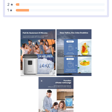
2 ★
1 ★