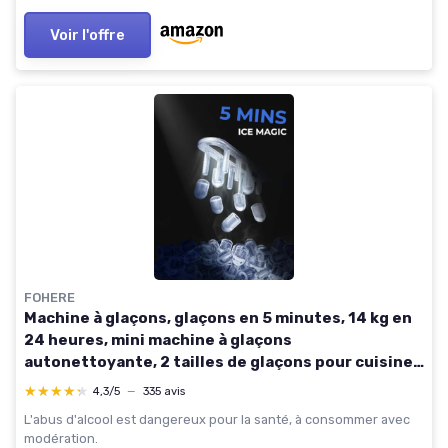
Voir l'offre
FOHERE
Machine à glaçons, glaçons en 5 minutes, 14 kg en
24 heures, mini machine à glaçons
autonettoyante, 2 tailles de glaçons pour cuisine,
bureau, bar et fête, poignée facile à transporter,
★★★★★
★★★★★
4,3/5
—
335 avis
blanc
L'abus d'alcool est dangereux pour la santé, à consommer avec
modération.