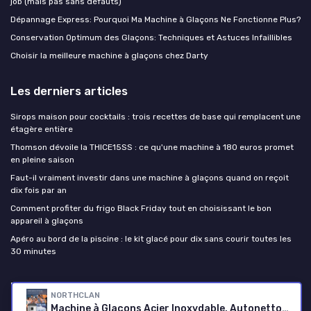
job (mais pas sans défauts)
Dépannage Express: Pourquoi Ma Machine à Glaçons Ne Fonctionne Plus?
Conservation Optimum des Glaçons: Techniques et Astuces Infaillibles
Choisir la meilleure machine à glaçons chez Darty
Les derniers articles
Sirops maison pour cocktails : trois recettes de base qui remplacent une
étagère entière
Thomson dévoile la THICE15SS : ce qu'une machine à 180 euros promet
en pleine saison
Faut-il vraiment investir dans une machine à glaçons quand on reçoit
dix fois par an
Comment profiter du frigo Black Friday tout en choisissant le bon
appareil à glaçons
Apéro au bord de la piscine : le kit glacé pour dix sans courir toutes les
30 minutes
Machine a Glacon
NORTHCLAN
Machine à Glaçons Acier Inoxydable, Autonettoyante, 2 Tailles de Glaçons, 14kg en 24h, 9 Glaçons en 6 Minutes, Écran LCD et Réservoir d'Eau de 2L, Capteur IR, Cuillère à Glaçons et Panier, NORTHCLAN