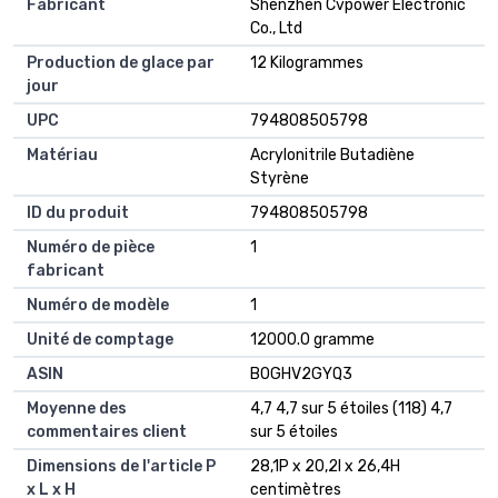
Fabricant
Shenzhen Cvpower Electronic
Co., Ltd
Production de glace par
12 Kilogrammes
jour
UPC
794808505798
Matériau
Acrylonitrile Butadiène
Styrène
ID du produit
794808505798
Numéro de pièce
1
fabricant
Numéro de modèle
1
Unité de comptage
12000.0 gramme
ASIN
B0GHV2GYQ3
Moyenne des
4,7 4,7 sur 5 étoiles (118) 4,7
commentaires client
sur 5 étoiles
Dimensions de l'article P
28,1P x 20,2l x 26,4H
x L x H
centimètres