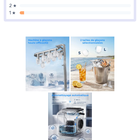
2 ★
1 ★