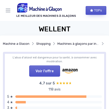
Panneau de gestion des cookies
TOPs
LE MEILLEUR DES MACHINES À GLAÇONS
WELLENT
Machine a Glacon
Shopping
Machines à glaçons par installation
M
L’abus d’alcool est dangereux pour la santé, à consommer avec
modération.
Voir l'offre
4,7 sur 5
★★★★★
★★★★★
118 avis
5 ★
4 ★
3 ★