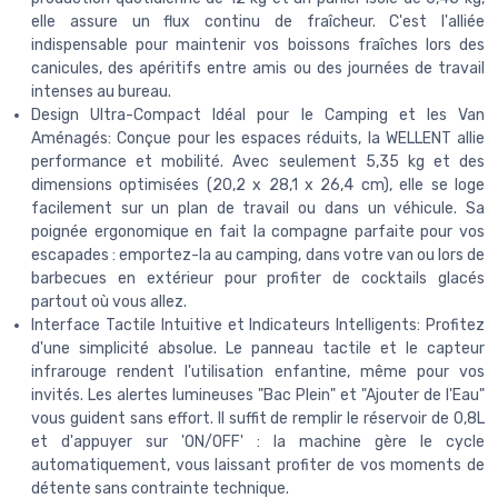
elle assure un flux continu de fraîcheur. C'est l'alliée
indispensable pour maintenir vos boissons fraîches lors des
canicules, des apéritifs entre amis ou des journées de travail
intenses au bureau.
Design Ultra-Compact Idéal pour le Camping et les Van
Aménagés: Conçue pour les espaces réduits, la WELLENT allie
performance et mobilité. Avec seulement 5,35 kg et des
dimensions optimisées (20,2 x 28,1 x 26,4 cm), elle se loge
facilement sur un plan de travail ou dans un véhicule. Sa
poignée ergonomique en fait la compagne parfaite pour vos
escapades : emportez-la au camping, dans votre van ou lors de
barbecues en extérieur pour profiter de cocktails glacés
partout où vous allez.
Interface Tactile Intuitive et Indicateurs Intelligents: Profitez
d'une simplicité absolue. Le panneau tactile et le capteur
infrarouge rendent l'utilisation enfantine, même pour vos
invités. Les alertes lumineuses "Bac Plein" et "Ajouter de l'Eau"
vous guident sans effort. Il suffit de remplir le réservoir de 0,8L
et d'appuyer sur 'ON/OFF' : la machine gère le cycle
automatiquement, vous laissant profiter de vos moments de
détente sans contrainte technique.