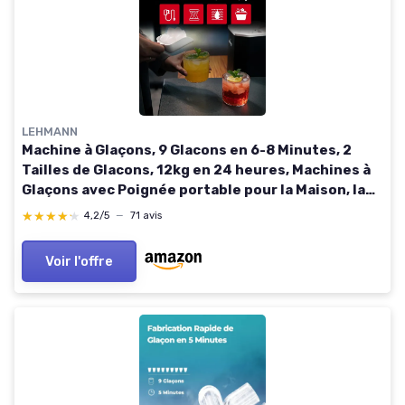
LEHMANN
Machine à Glaçons, 9 Glacons en 6-8 Minutes, 2
Tailles de Glacons, 12kg en 24 heures, Machines à
Glaçons avec Poignée portable pour la Maison, la
Fête, le Bureau et le Camping
★★★★★
★★★★★
4,2/5
—
71 avis
Voir l'offre