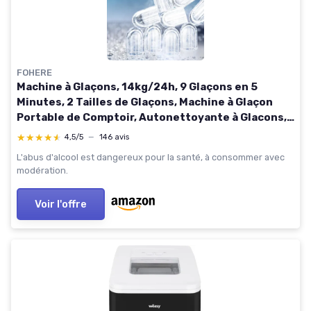
FOHERE
Machine à Glaçons, 14kg/24h, 9 Glaçons en 5
Minutes, 2 Tailles de Glaçons, Machine à Glaçon
Portable de Comptoir, Autonettoyante à Glacons,
Silencieuse, pour Maison, Cuisine, Camping (Noir)
★★★★★
★★★★★
4,5/5
—
146 avis
L'abus d'alcool est dangereux pour la santé, à consommer avec
modération.
Voir l'offre