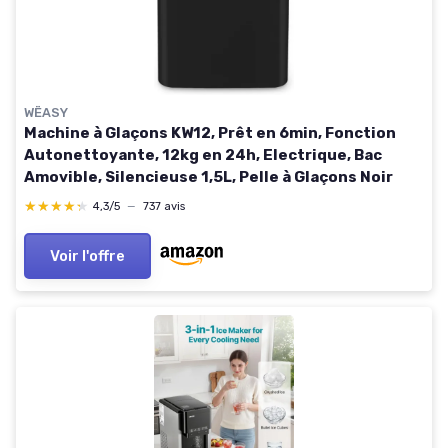
WËASY
Machine à Glaçons KW12, Prêt en 6min, Fonction
Autonettoyante, 12kg en 24h, Electrique, Bac
Amovible, Silencieuse 1,5L, Pelle à Glaçons Noir
★★★★★
★★★★★
4,3/5
—
737 avis
Voir l'offre