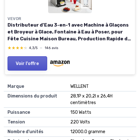
VEVOR
Distributeur d'Eau 3-en-1 avec Machine à Glaçons
et Broyeur à Glace, Fontaine à Eau à Poser, pour
Fête Cuisine Maison Bureau, Production Rapide de
Cube 16 kg/24 h et 12 PCs/7 min, avec Pelle
★★★★★
★★★★★
4,3/5
—
146 avis
Voir l'offre
Marque
WELLENT
Dimensions du produit
28,1P x 20,2l x 26,4H
centimètres
Puissance
150 Watts
Tension
220 Volts
Nombre d'unités
12000.0 gramme