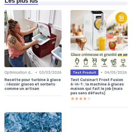
Les plus lus
•
•
Optimisation de Production
03/03/2026
04/05/2026
Test Produit
Recette pour turbine à glace
Test Cuisinart Frost Fusion
: réussir glaces et sorbets
6-in-1 : la machine à glaces
comme un artisan
maison qui fait le job (mais
pas sans défauts)
★★★★★
★★★★★