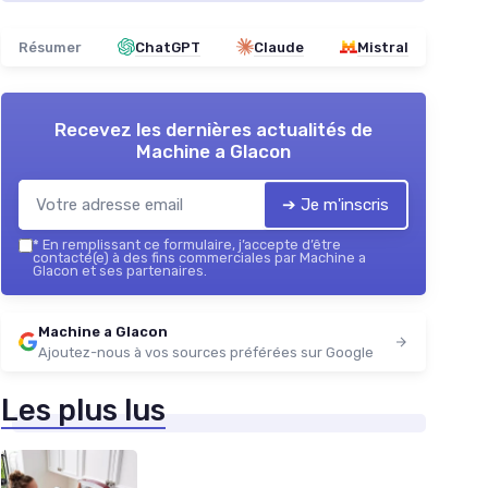
Résumer
ChatGPT
Claude
Mistral
Recevez les dernières actualités de
Machine a Glacon
➔ Je m'inscris
*
En remplissant ce formulaire, j’accepte d’être
contacté(e) à des fins commerciales par Machine a
Glacon et ses partenaires.
Machine a Glacon
Ajoutez-nous à vos sources préférées sur Google
Les plus lus