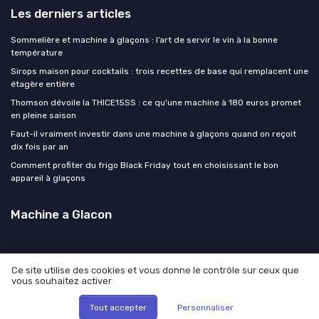
Les derniers articles
Sommelière et machine à glaçons : l’art de servir le vin à la bonne
température
Sirops maison pour cocktails : trois recettes de base qui remplacent une
étagère entière
Thomson dévoile la THICE15SS : ce qu'une machine à 180 euros promet
en pleine saison
Faut-il vraiment investir dans une machine à glaçons quand on reçoit
dix fois par an
Comment profiter du frigo Black Friday tout en choisissant le bon
appareil à glaçons
Machine a Glacon
Ce site utilise des cookies et vous donne le contrôle sur ceux que
vous souhaitez activer
Mentions légales
Politique de confidentialité
© Machine a Glacon 2026
Tout accepter
Personnaliser