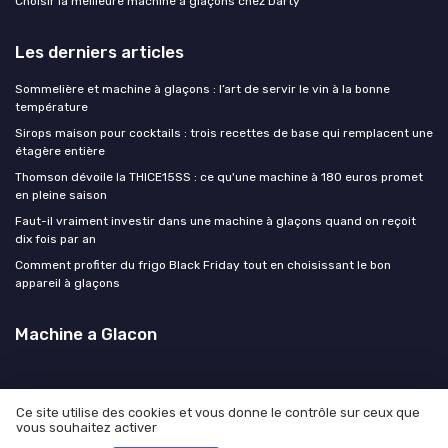
Choisir la meilleure machine à glaçons chez Darty
Les derniers articles
Sommelière et machine à glaçons : l’art de servir le vin à la bonne
température
Sirops maison pour cocktails : trois recettes de base qui remplacent une
étagère entière
Thomson dévoile la THICE15SS : ce qu'une machine à 180 euros promet
en pleine saison
Faut-il vraiment investir dans une machine à glaçons quand on reçoit
dix fois par an
Comment profiter du frigo Black Friday tout en choisissant le bon
appareil à glaçons
Machine a Glacon
Ce site utilise des cookies et vous donne le contrôle sur ceux que
vous souhaitez activer
Mentions légales
Politique de confidentialité