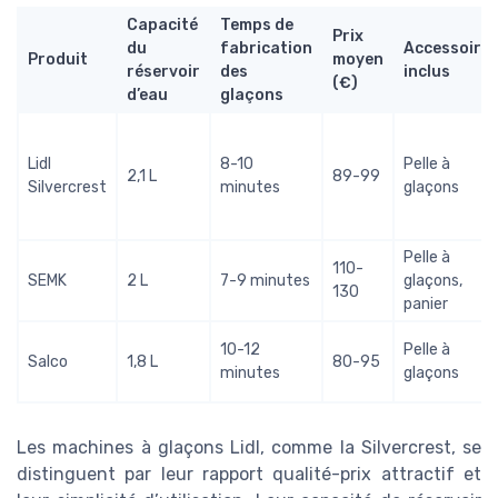
Capacité
Temps de
Prix
du
fabrication
Accessoire
Produit
moyen
réservoir
des
inclus
(€)
d’eau
glaçons
Lidl
8-10
Pelle à
2,1 L
89-99
Silvercrest
minutes
glaçons
Pelle à
110-
SEMK
2 L
7-9 minutes
glaçons,
130
panier
10-12
Pelle à
Salco
1,8 L
80-95
minutes
glaçons
Les machines à glaçons Lidl, comme la Silvercrest, se
distinguent par leur rapport qualité-prix attractif et