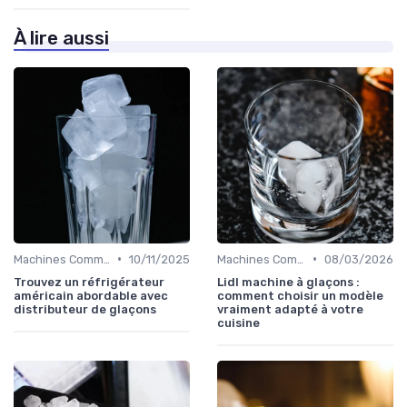
À lire aussi
•
•
Machines Commerciales
10/11/2025
Machines Commerciales
08/03/2026
Trouvez un réfrigérateur
Lidl machine à glaçons :
américain abordable avec
comment choisir un modèle
distributeur de glaçons
vraiment adapté à votre
cuisine