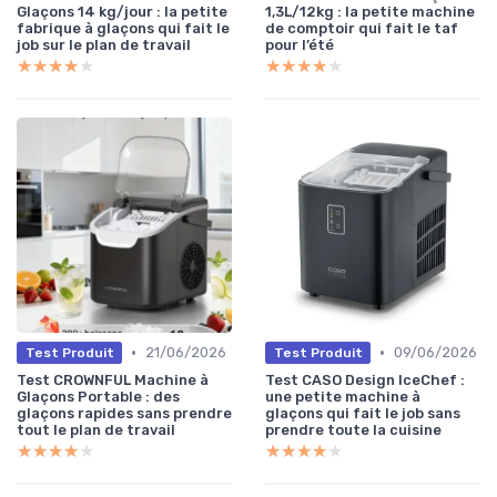
Glaçons 14 kg/jour : la petite
1,3L/12kg : la petite machine
fabrique à glaçons qui fait le
de comptoir qui fait le taf
job sur le plan de travail
pour l’été
★★★★★
★★★★★
★★★★★
★★★★★
•
•
21/06/2026
09/06/2026
Test Produit
Test Produit
Test CROWNFUL Machine à
Test CASO Design IceChef :
Glaçons Portable : des
une petite machine à
glaçons rapides sans prendre
glaçons qui fait le job sans
tout le plan de travail
prendre toute la cuisine
★★★★★
★★★★★
★★★★★
★★★★★