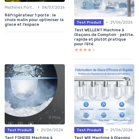
•
Machines Portables
04/07/2026
Réfrigérateur 1 porte : le
choix malin pour optimiser la
•
21/06/2026
Test Produit
glace et l’espace
Test WELLENT Machine à
Glaçons de Comptoir : petite,
rapide et plutôt pratique
pour l’été
★★★★★
★★★★★
•
•
21/06/2026
21/06/2026
Test Produit
Test Produit
Test FOHERE Machine à
Test WIE Machine à Glaçons