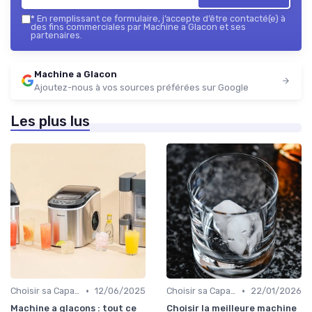
*
En remplissant ce formulaire, j’accepte d’être contacté(e) à
des fins commerciales par Machine a Glacon et ses
partenaires.
Machine a Glacon
Ajoutez-nous à vos sources préférées sur Google
Les plus lus
•
•
Choisir sa Capacité
12/06/2025
Choisir sa Capacité
22/01/2026
Machine a glacons : tout ce
Choisir la meilleure machine