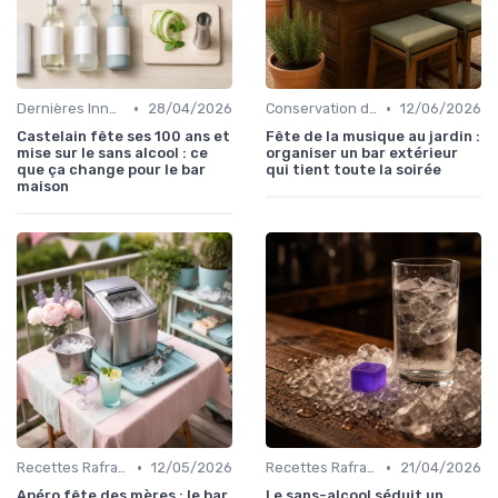
•
•
Dernières Innovations
28/04/2026
Conservation des Glaçons
12/06/2026
Castelain fête ses 100 ans et
Fête de la musique au jardin :
mise sur le sans alcool : ce
organiser un bar extérieur
que ça change pour le bar
qui tient toute la soirée
maison
•
•
Recettes Rafraîchissantes
12/05/2026
Recettes Rafraîchissantes
21/04/2026
Apéro fête des mères : le bar
Le sans-alcool séduit un