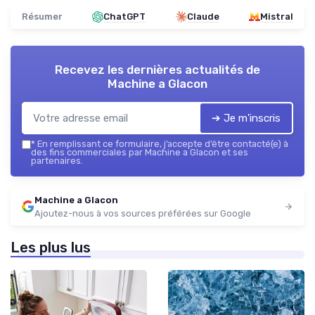
Résumer
ChatGPT
Claude
Mistral
Recevez les dernières actualités de
Machine a Glacon
➔ Je m'inscris
*
En remplissant ce formulaire, j’accepte d’être contacté(e) à
des fins commerciales par Machine a Glacon et ses
partenaires.
Machine a Glacon
Ajoutez-nous à vos sources préférées sur Google
Les plus lus