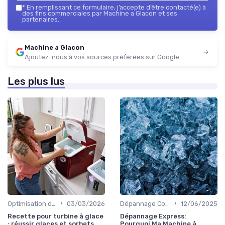
*
En remplissant ce formulaire, j’accepte d’être contacté(e) à
des fins commerciales par Machine a Glacon et ses
partenaires.
Machine a Glacon
Ajoutez-nous à vos sources préférées sur Google
Les plus lus
•
•
Optimisation de Production
03/03/2026
Dépannage Courant
12/06/2025
Recette pour turbine à glace
Dépannage Express:
: réussir glaces et sorbets
Pourquoi Ma Machine à