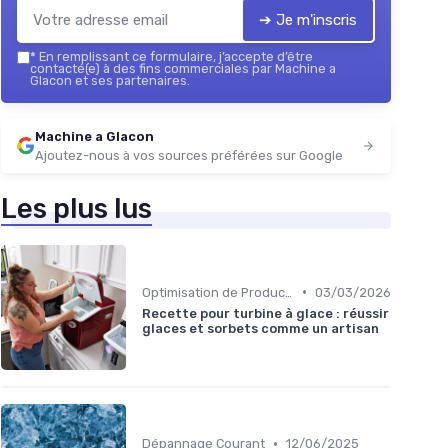
➔ Je m'inscris
*
En remplissant ce formulaire, j’accepte d’être
contacté(e) à des fins commerciales par Machine a
Glacon et ses partenaires.
Machine a Glacon
Ajoutez-nous à vos sources préférées sur Google
Les plus lus
•
Optimisation de Production
03/03/2026
Recette pour turbine à glace : réussir
glaces et sorbets comme un artisan
•
Dépannage Courant
12/06/2025