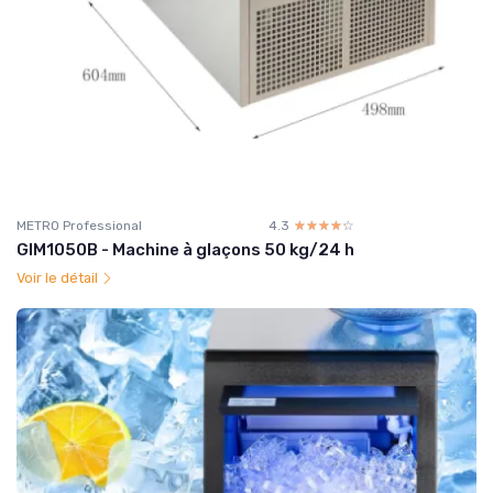
METRO Professional
4.3
☆☆☆☆☆
★★★★★
GIM1050B - Machine à glaçons 50 kg/24 h
Voir le détail