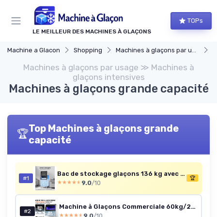
Panneau de gestion des cookies
TOPs
LE MEILLEUR DES MACHINES À GLAÇONS
Machine a Glacon
Shopping
Machines à glaçons par usage
M
Machines à glaçons par usage ≫ Machines à
glaçons intensives
Machines à glaçons grande capacité
Top Machines à glaçons grande
🏆
capacité
Bac de stockage glaçons 136 kg avec pieds antidérapants réglables
#1
🏆
9.0
/10
★★★★★
★★★★★
Machine à Glaçons Commerciale 60kg/24h Glace Machine Professionnel 40 Glaçons en 8-15 Minutes Écran LCD Storage de 15kg Nettoyage Auto pour Maison Bureau Restaurant Bar Café
#2
9.0
/10
★★★★★
★★★★★