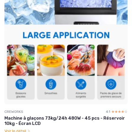
CREWORKS
4.1
☆☆☆☆☆
★★★★★
Machine à glaçons 73kg/24h 480W - 45 pcs - Réservoir
10kg - Écran LCD
Voir le détail