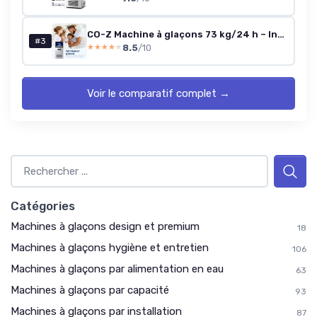
CO-Z Machine à glaçons 73 kg/24 h – Inox, stockage 10 kg
#3
8.5
/10
★★★★★
★★★★★
Voir le comparatif complet →
Catégories
Machines à glaçons design et premium
18
Machines à glaçons hygiène et entretien
106
Machines à glaçons par alimentation en eau
63
Machines à glaçons par capacité
93
Machines à glaçons par installation
87