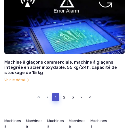
Machine à glaçons commerciale, machine à glaçons
intégrée en acier inoxydable, 55 kg/24h, capacité de
stockage de 15 kg
Voir le détail
‹‹
‹
1
2
3
›
››
Machines
Machines
Machines
Machines
Machines
à
à
à
à
à