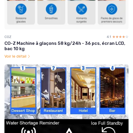
COZ
4.1
☆☆☆☆☆
★★★★★
CO-Z Machine à glaçons 58 kg/24h - 36 pcs, écran LCD,
bac 10 kg
Voir le détail