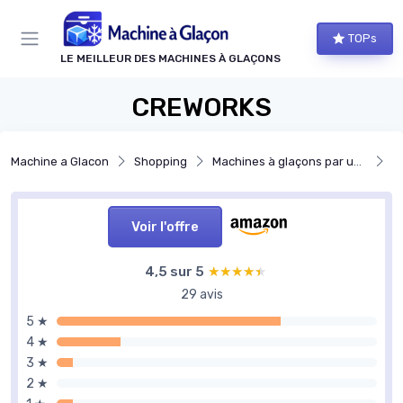
Panneau de gestion des cookies
TOPs
LE MEILLEUR DES MACHINES À GLAÇONS
CREWORKS
Machine a Glacon
Shopping
Machines à glaçons par usage
Ma
Voir l'offre
4,5 sur 5
★★★★★
★★★★★
29 avis
5 ★
4 ★
3 ★
2 ★