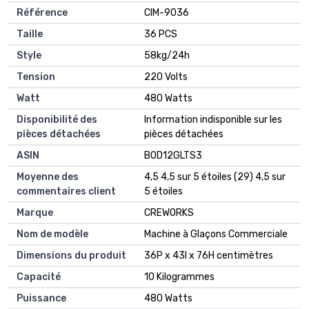
Référence
‎CIM-9036
Taille
‎36 PCS
Style
‎58kg/24h
Tension
‎220 Volts
Watt
‎480 Watts
Disponibilité des
‎Information indisponible sur les
pièces détachées
pièces détachées
ASIN
B0D12GLTS3
Moyenne des
4,5 4,5 sur 5 étoiles (29) 4,5 sur
commentaires client
5 étoiles
Marque
CREWORKS
Nom de modèle
Machine à Glaçons Commerciale
Dimensions du produit
36P x 43l x 76H centimètres
Capacité
10 Kilogrammes
Puissance
480 Watts