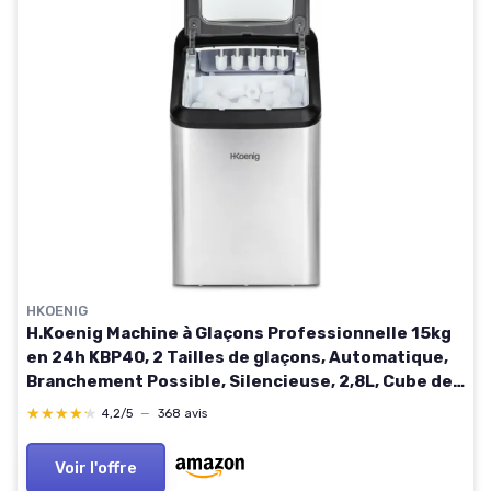
HKOENIG
H.Koenig Machine à Glaçons Professionnelle 15kg
en 24h KBP40, 2 Tailles de glaçons, Automatique,
Branchement Possible, Silencieuse, 2,8L, Cube de
Glace Rapide Prêt en 6min
★★★★★
★★★★★
4,2/5
—
368 avis
Voir l'offre