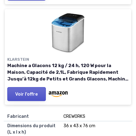
KLARSTEIN
Machine a Glacons 12 kg / 24 h, 120 W pour la
Maison, Capacité de 2,1L, Fabrique Rapidement
Jusqu'à 12kg de Petits et Grands Glacons, Machine
à Glaçons, Ice Maker avec Alarme Securité
Voir l'offre
Fabricant
‎CREWORKS
Dimensions du produit
‎36 x 43 x 76 cm
(L x l x h)