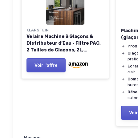
KLARSTEIN
Machin
Velaire Machine à Glaçons &
(glaço
Distributeur d’Eau - Filtre PAC,
＋
Prod
2 Tailles de Glaçons, 2L,
＋
Glaç
10kg/24h, Écran Tactile,
prati
Alarme, Facile à Utiliser, Ice
Voir l'offre
＋
Écra
Maker Distributeur d'eau et de
clair
glaçons Noir
＋
Comp
burea
＋
Réser
auto
Voir
Marque