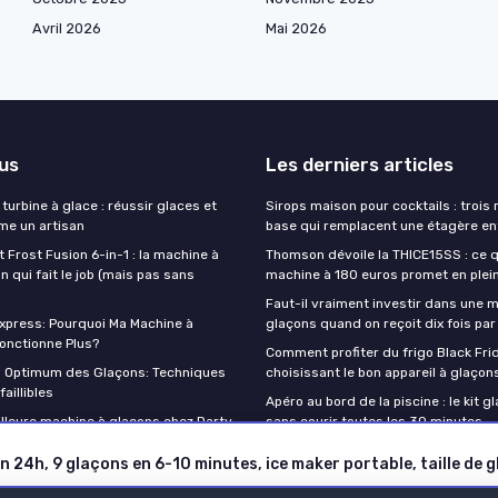
Avril 2026
Mai 2026
lus
Les derniers articles
turbine à glace : réussir glaces et
Sirops maison pour cocktails : trois
e un artisan
base qui remplacent une étagère en
t Frost Fusion 6-in-1 : la machine à
Thomson dévoile la THICE15SS : ce 
 qui fait le job (mais pas sans
machine à 180 euros promet en plei
Faut-il vraiment investir dans une 
press: Pourquoi Ma Machine à
glaçons quand on reçoit dix fois par
onctionne Plus?
Comment profiter du frigo Black Fri
n Optimum des Glaçons: Techniques
choisissant le bon appareil à glaçon
aillibles
Apéro au bord de la piscine : le kit g
illeure machine à glaçons chez Darty
sans courir toutes les 30 minutes