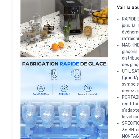
Voir la bo
RAPIDE E
jour, l
événemen
rafraîch
MACHINE
glaçons
distribu
des glaç
UTILISAT
(grand/
symbole
devez aj
PORTABLE
rend fac
s'adapter
le véhicu
SPÉCIFI
36,3H c
MONTAGE