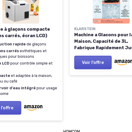
e à glaçons compacte
KLARSTEIN
Machine a Glacons pour l
ns carrés, écran LCD)
Maison, Capacité de 3L,
uction rapide
de glaçons
Fabrique Rapidement Ju
ons carrés
esthétiques et
15kg de Glacons, Machine
ques pour boissons
Glaçons de 3 Tailles en 
Voir l'offre
n LCD
pour contrôle simple et
de Balles, Ice Maker avec
Alarme et Facile à Netto
acte
et adaptée à la maison,
Argent
u ou café
voir d'eau intégré
pour usage
nome
 l'offre
HOMCOM