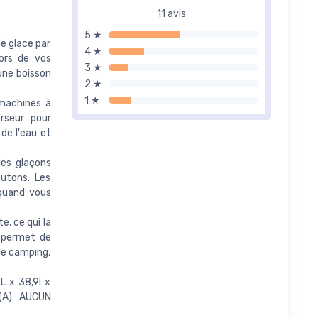
11 avis
5 ★
e glace par
4 ★
lors de vos
3 ★
une boisson
2 ★
1 ★
machines à
rseur pour
 de l'eau et
des glaçons
outons. Les
 quand vous
, ce qui la
i permet de
 le camping,
 x 38,9l x
b(A). AUCUN