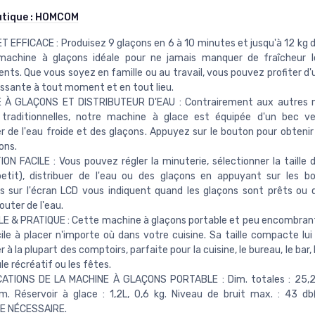
utique :
HOMCOM
T EFFICACE : Produisez 9 glaçons en 6 à 10 minutes et jusqu'à 12 kg d
a machine à glaçons idéale pour ne jamais manquer de fraîcheur 
ts. Que vous soyez en famille ou au travail, vous pouvez profiter d'
issante à tout moment et en tout lieu.
 À GLAÇONS ET DISTRIBUTEUR D'EAU : Contrairement aux autres 
 traditionnelles, notre machine à glace est équipée d'un bec ve
er de l'eau froide et des glaçons. Appuyez sur le bouton pour obtenir
ons.
ION FACILE : Vous pouvez régler la minuterie, sélectionner la taille 
petit), distribuer de l'eau ou des glaçons en appuyant sur les b
s sur l'écran LCD vous indiquent quand les glaçons sont prêts ou
outer de l'eau.
 & PRATIQUE : Cette machine à glaçons portable et peu encombrante
ile à placer n'importe où dans votre cuisine. Sa taille compacte lu
 à la plupart des comptoirs, parfaite pour la cuisine, le bureau, le bar,
le récréatif ou les fêtes.
CATIONS DE LA MACHINE À GLAÇONS PORTABLE : Dim. totales : 25,2L
m. Réservoir à glace : 1,2L, 0,6 kg. Niveau de bruit max. : 43 d
 NÉCESSAIRE.