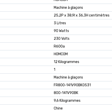
Machine à glaçons
25,2P x 38,9l x 36,3H centimètres
3 Litres
90 Watts
230 Volts
R600a
HOMCOM
12 Kilogrammes
1
Machine à glaçons
FR800-141V90BK0531
800-141V90BK
9,6 Kilogrammes
Chine