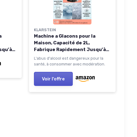
KLARSTEIN
a
Machine a Glacons pour la
Maison, Capacité de 2L,
squ'à
Fabrique Rapidement Jusqu'à
 à
12kg de Glacons, Alarmes de
L'abus d'alcool est dangereux pour la
Forme
Sécurité, Machine à Glaçons de
santé, à consommer avec modération.
Comptoir, Ice Maker,
yer
Distributeur Eau Froide Gris
Voir l'offre