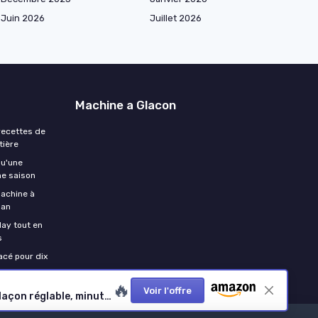
Juin 2026
Juillet 2026
Machine a Glacon
 recettes de
tière
qu'une
ne saison
machine à
 an
day tout en
s
lacé pour dix
🔥
Voir l'offre
Machine à glaçons avec distributeur d'eau, 12kg en 24h, 9 glaçons en 6-10 minutes, ice maker portable, taille de glaçon réglable, minuterie, réservoir d'eau 3 L, pour maison, cuisine, bar, noir