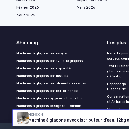
Février 2026
Mars 2026
Août 2026
Shopping
Les plus 
Machines à glaçons par usage
Recette pour 
sorbets comm
Machines à glaçons par type de glaçons
Test Cuisinar
Machines à glaçons par capacité
glaces maison
Machines à glaçons par installation
défauts)
Machines à glaçons par alimentation en eau
Dépannage Ex
Glaçons Ne F
Machines à glaçons par performance
Conservatio
Machines à glaçons hygiène et entretien
et Astuces Inf
Machines à glaçons design et premium
Choisir la me
HOMCOM