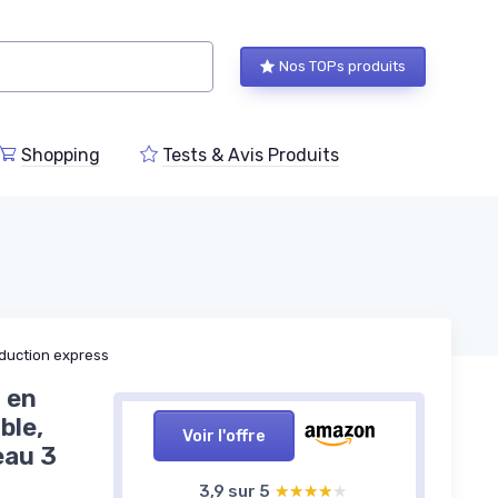
Nos TOPs produits
Shopping
Tests & Avis Produits
duction express
 en
ble,
Voir l'offre
eau 3
3,9 sur 5
★★★★★
★★★★★