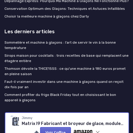
Dépannage Express: Pourquoi Ma Machine à Glaçons Ne Fonctionne Plus?
Conservation Optimum des Glaçons: Techniques et Astuces Infaillibles
Choisir la meilleure machine à glaçons chez Darty
Les derniers articles
Sommelière et machine à glaçons : l’art de servir le vin à la bonne
température
Sirops maison pour cocktails : trois recettes de base qui remplacent une
étagère entière
Thomson dévoile la THICE15SS : ce qu'une machine à 180 euros promet
en pleine saison
Faut-il vraiment investir dans une machine à glaçons quand on reçoit
dix fois par an
Comment profiter du frigo Black Friday tout en choisissant le bon
appareil à glaçons
Machine a Glacon
Jimmy
Matrix I9 Fabricant et broyeur de glace, module 2-en-1 compatible AquaLink M9 Pro, distribution automatique sans contact, glace filtrée et eau froide pour cocktails et smoothies
🔥
Voir l'offre