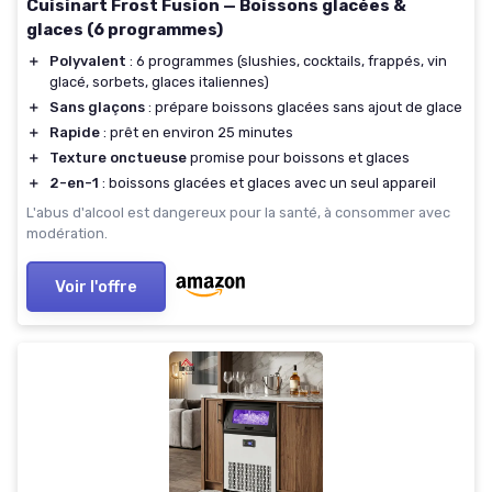
Cuisinart Frost Fusion — Boissons glacées &
glaces (6 programmes)
＋
Polyvalent
: 6 programmes (slushies, cocktails, frappés, vin
glacé, sorbets, glaces italiennes)
＋
Sans glaçons
: prépare boissons glacées sans ajout de glace
＋
Rapide
: prêt en environ 25 minutes
＋
Texture onctueuse
promise pour boissons et glaces
＋
2-en-1
: boissons glacées et glaces avec un seul appareil
L'abus d'alcool est dangereux pour la santé, à consommer avec
modération.
Voir l'offre