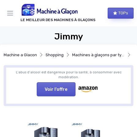
Panneau de gestion des cookies
TOPs
LE MEILLEUR DES MACHINES À GLAÇONS
Jimmy
Machine a Glacon
Shopping
Machines à glaçons par type de glaçons
M
L’abus d’alcool est dangereux pour la santé, à consommer avec
modération.
Voir l'offre