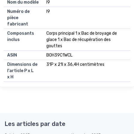
Nom du modèle
I9
Numéro de
I9
pièce
fabricant
Composants
Corps principal 1 x Bac de broyage de
inclus
glace 1 x Bac de récupération des
gouttes
ASIN
B0H39C1WCL
Dimensions de
31P x 21l x 36,4H centimètres
l'article P x L
x H
Les articles par date