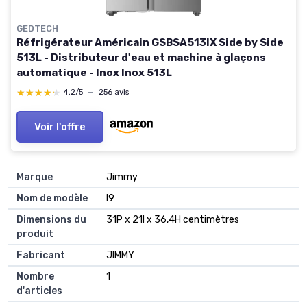
GEDTECH
Réfrigérateur Américain GSBSA513IX Side by Side
513L - Distributeur d'eau et machine à glaçons
automatique - Inox Inox 513L
★★★★★
★★★★★
4,2/5
—
256 avis
Voir l'offre
Marque
Jimmy
Nom de modèle
I9
Dimensions du
31P x 21l x 36,4H centimètres
produit
Fabricant
JIMMY
Nombre
1
d'articles