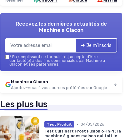
Résumer
ChatGPT
Claude
Mistral
Recevez les dernières actualités de
Machine a Glacon
➔ Je m'inscris
*
En remplissant ce formulaire, j’accepte d’être
contacté(e) à des fins commerciales par Machine a
Glacon et ses partenaires.
Machine a Glacon
Ajoutez-nous à vos sources préférées sur Google
Les plus lus
•
04/05/2026
Test Produit
Test Cuisinart Frost Fusion 6-in-1 : la
machine à glaces maison qui fait le