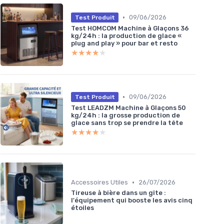
•
09/06/2026
Test Produit
Test HOMCOM Machine à Glaçons 36
kg/24h : la production de glace «
plug and play » pour bar et resto
★★★★★
★★★★★
•
09/06/2026
Test Produit
Test LEADZM Machine à Glaçons 50
kg/24h : la grosse production de
glace sans trop se prendre la tête
★★★★★
★★★★★
•
Accessoires Utiles
26/07/2026
Tireuse à bière dans un gîte :
l'équipement qui booste les avis cinq
étoiles