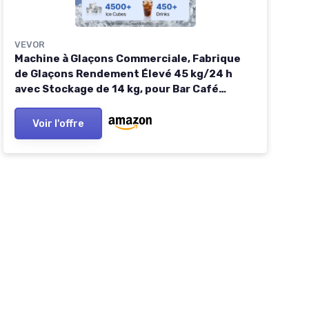
VEVOR
Machine à Glaçons Commerciale, Fabrique
de Glaçons Rendement Élevé 45 kg/24 h
avec Stockage de 14 kg, pour Bar Café
Restaurant Débit de Boissons, avec
Affichage LED et Fonction Autonettoyage
Voir l'offre