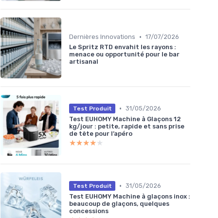
•
Dernières Innovations
17/07/2026
Le Spritz RTD envahit les rayons :
menace ou opportunité pour le bar
artisanal
•
31/05/2026
Test Produit
Test EUHOMY Machine à Glaçons 12
kg/jour : petite, rapide et sans prise
de tête pour l’apéro
★★★★★
★★★★★
•
31/05/2026
Test Produit
Test EUHOMY Machine à glaçons inox :
beaucoup de glaçons, quelques
concessions