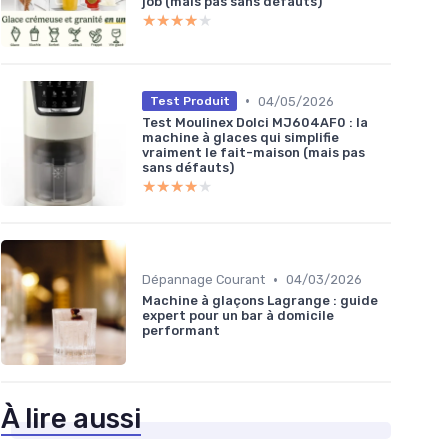
job (mais pas sans défauts)
★★★★★
★★★★★
•
04/05/2026
Test Produit
Test Moulinex Dolci MJ604AF0 : la
machine à glaces qui simplifie
vraiment le fait-maison (mais pas
sans défauts)
★★★★★
★★★★★
•
Dépannage Courant
04/03/2026
Machine à glaçons Lagrange : guide
expert pour un bar à domicile
performant
À lire aussi