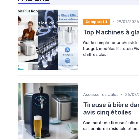
•
29/07/2026
Comparatif
Top Machines à gl
Guide complet pour choisir le
budget, modèles Klarstein Ei
chiffres clés.
•
Accessoires Utiles
26/07/
Tireuse à bière da
avis cinq étoiles
Comment une tireuse à bière 
saisonnière irrésistible et b