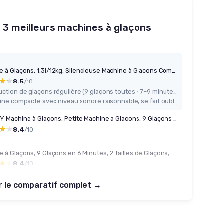
 3 meilleurs machines à glaçons
Machine à Glaçons, 1,3l/12kg, Silencieuse Machine à Glacons Comptoir avec Pelle à Glaçons, Machine à Glaçons Autonettoyante et Portable pour Maison/Cuisine/Camping
★★
★★
8.5
/10
Production de glaçons régulière (9 glaçons toutes ~7–9 minutes) suffisante pour un usage domestique
Machine compacte avec niveau sonore raisonnable, se fait oublier en fond sonore
EUHOMY Machine à Glaçons, Petite Machine a Glacons, 9 Glaçons En 6 Minutes, Auto-Nettoyante Machine Glacon, Avec Poignée de Transport Et Panier à Glace, 12 Kg/Jour Machine a Glacon, Ice Maker Argenté Argentée-12kg
★★
★★
8.4
/10
Machine à Glaçons, 9 Glaçons en 6 Minutes, 2 Tailles de Glaçons, Machine à Glacons Autonettoyante, 12KG en 24 Heures, Machine a Glacons Portable Pour la Maison/Fête/Cuisine/Bar-Noir
★★
★★
8.4
/10
r le comparatif complet →