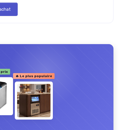
'achat
 prix
🔥 Le plus populaire