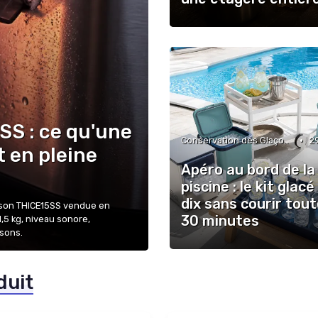
SS : ce qu'une
•
Conservation des Glaçons
2
 en pleine
Apéro au bord de la
piscine : le kit glac
dix sans courir tout
mson THICE15SS vendue en
30 minutes
 1,5 kg, niveau sonore,
isons.
duit