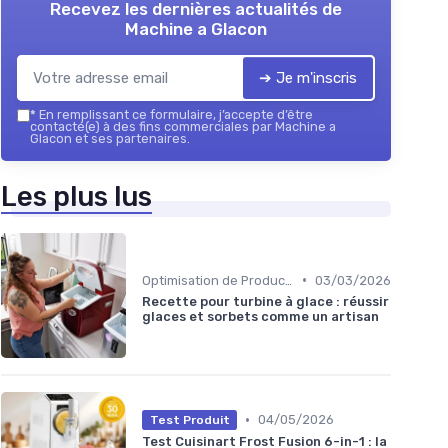
Recevez les dernières actualités de
Machine a Glacon
➔ Je m'inscris
*
En remplissant ce formulaire, j’accepte d’être
contacté(e) à des fins commerciales par Machine a
Glacon et ses partenaires.
Les plus lus
•
Optimisation de Production
03/03/2026
Recette pour turbine à glace : réussir
glaces et sorbets comme un artisan
•
04/05/2026
Test Produit
Test Cuisinart Frost Fusion 6-in-1 : la