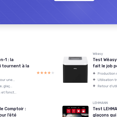
Wëasy
-1 : la
Test Wëasy 
i tournent à la
fait le job p
★★★★★
★★★★★
+
Production r
+
our une...
Utilisation 
+
, glaç...
Retour d’uti
et fonct...
LEHMANN
e Comptoir :
Test LEHMAN
our l’été
glaçons qui 