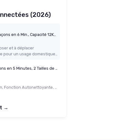
onnectées (2026)
Machine à Glaçons de Comptoir, 8 Glaçons en 6 Min., Capacité 12KG/24H, 2 Tailles, Machine à Glacon Portable avec Auto-Nettoyage, Idéale Maison, Cuisine, Bureau, Bar Noir
poser et à déplacer
Production de glaçons assez rapide pour un usage domestique (petits groupes, apéros)
Machine à Glaçons, 14kg/24h, 9 Glaçons en 5 Minutes, 2 Tailles de Glaçons, Machine à Glaçon Portable de Comptoir, Autonettoyante à Glacons, Silencieuse, pour Maison, Cuisine, Camping (Noir)
Machine à Glaçons KW12, Prêt en 6min, Fonction Autonettoyante, 12kg en 24h, Electrique, Bac Amovible, Silencieuse 1,5L, Pelle à Glaçons Noir
et →