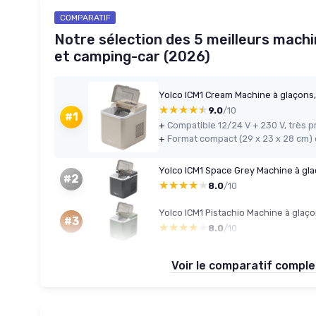
COMPARATIF
Notre sélection des 5 meilleurs machi
et camping-car (2026)
★★★★★
★★★★★
9.0
/10
#1
+
+
#2
★★★★★
★★★★★
8.0
/10
#3
★★★★★
★★★★★
8.0
/10
Voir le comparatif compl