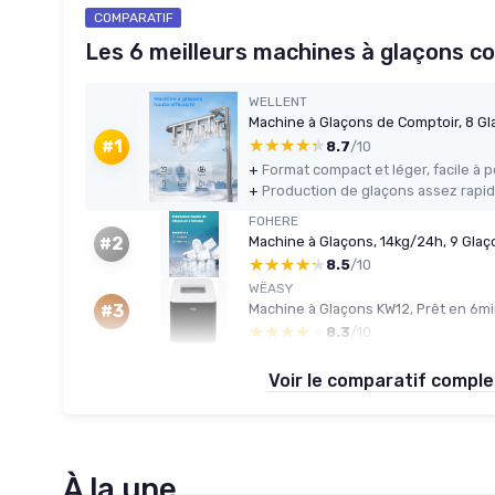
COMPARATIF
Les 6 meilleurs machines à glaçons c
WELLENT
★★★★★
★★★★★
#1
8.7
/10
+
Format compact et léger, facile à 
+
FOHERE
#2
★★★★★
★★★★★
8.5
/10
WËASY
#3
★★★★★
★★★★★
8.3
/10
Voir le comparatif compl
À la une