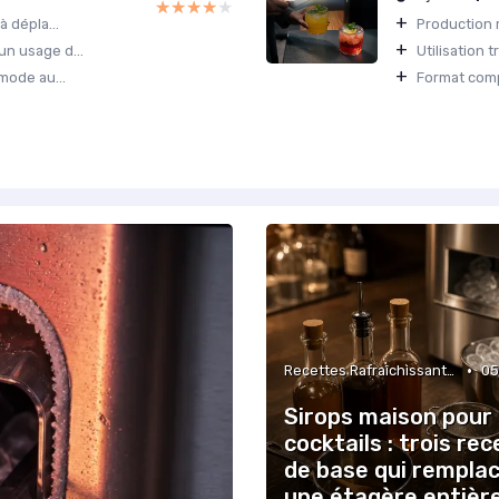
★★★★★
★★★★★
+
à dépla...
Production r
+
un usage d...
Utilisation t
+
mode au...
Format compa
•
Recettes Rafraîchissantes
05
Sirops maison pour
cocktails : trois re
de base qui rempla
une étagère entièr