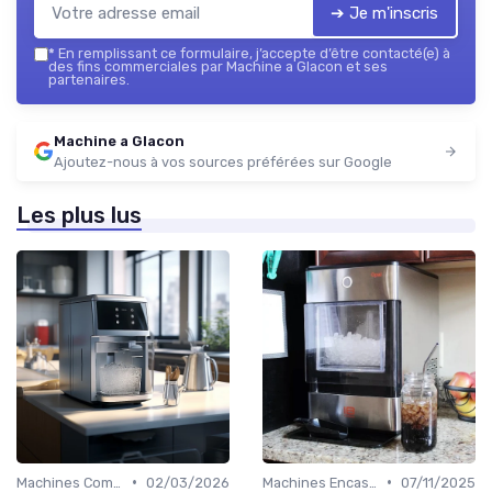
➔ Je m'inscris
*
En remplissant ce formulaire, j’accepte d’être contacté(e) à
des fins commerciales par Machine a Glacon et ses
partenaires.
Machine a Glacon
Ajoutez-nous à vos sources préférées sur Google
Les plus lus
•
•
Machines Commerciales
02/03/2026
Machines Encastrables
07/11/2025