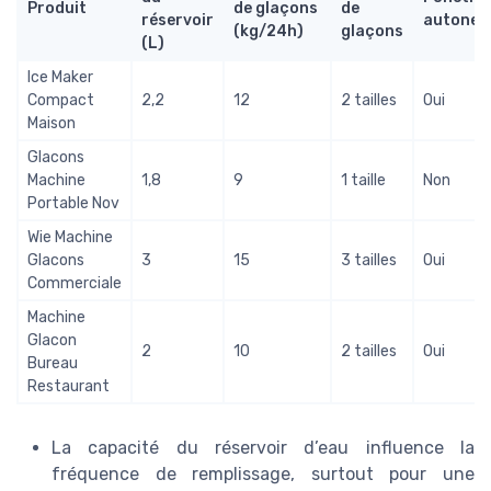
Produit
de glaçons
de
réservoir
autonet
(kg/24h)
glaçons
(L)
Ice Maker
Compact
2,2
12
2 tailles
Oui
Maison
Glacons
Machine
1,8
9
1 taille
Non
Portable Nov
Wie Machine
Glacons
3
15
3 tailles
Oui
Commerciale
Machine
Glacon
2
10
2 tailles
Oui
Bureau
Restaurant
La capacité du réservoir d’eau influence la
fréquence de remplissage, surtout pour une